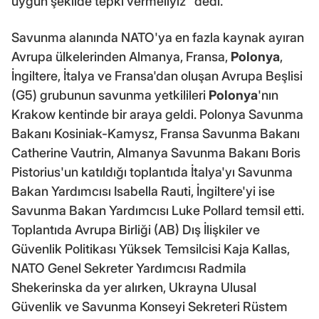
uygun şekilde tepki vermeliyiz" dedi.
Savunma alanında NATO'ya en fazla kaynak ayıran
Avrupa ülkelerinden Almanya, Fransa,
Polonya
,
İngiltere, İtalya ve Fransa'dan oluşan Avrupa Beşlisi
(G5) grubunun savunma yetkilileri
Polonya
'nın
Krakow kentinde bir araya geldi. Polonya Savunma
Bakanı Kosiniak-Kamysz, Fransa Savunma Bakanı
Catherine Vautrin, Almanya Savunma Bakanı Boris
Pistorius'un katıldığı toplantıda İtalya'yı Savunma
Bakan Yardımcısı Isabella Rauti, İngiltere'yi ise
Savunma Bakan Yardımcısı Luke Pollard temsil etti.
Toplantıda Avrupa Birliği (AB) Dış İlişkiler ve
Güvenlik Politikası Yüksek Temsilcisi Kaja Kallas,
NATO Genel Sekreter Yardımcısı Radmila
Shekerinska da yer alırken, Ukrayna Ulusal
Güvenlik ve Savunma Konseyi Sekreteri Rüstem