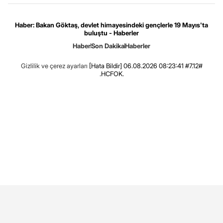
Haber: Bakan Göktaş, devlet himayesindeki gençlerle 19 Mayıs'ta
buluştu - Haberler
Haber
Son Dakika
Haberler
Gizlilik ve çerez ayarları
[Hata Bildir]
06.08.2026 08:23:41 #7.12#
.HCFOK.