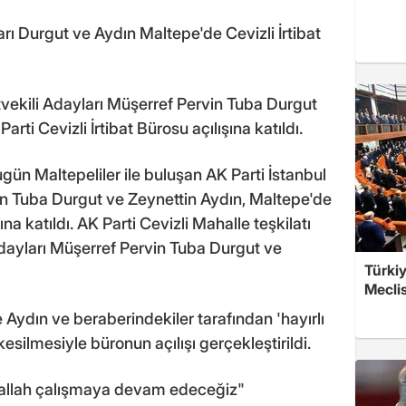
arı Durgut ve Aydın Maltepe'de Cevizli İrtibat
tvekili Adayları Müşerref Pervin Tuba Durgut
rti Cevizli İrtibat Bürosu açılışına katıldı.
ün Maltepeliler ile buluşan AK Parti İstanbul
vin Tuba Durgut ve Zeynettin Aydın, Maltepe'de
ına katıldı. AK Parti Cevizli Mahalle teşkilatı
 Adayları Müşerref Pervin Tuba Durgut ve
Türkiy
Meclis
e Aydın ve beraberindekiler tarafından 'hayırlı
kesilmesiyle büronun açılışı gerçekleştirildi.
inşallah çalışmaya devam edeceğiz"