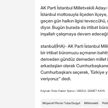
AK Parti İstanbul Milletvekili Ada
İstanbul mottosuyla ilçeden ilçeye,
geçen gün halkın ilgisi teveccühü, 
diyor. Bugün burada da irtibat büro
inşallah çalışmaya devam edeceği
stanbul(İHA)- AK Parti İstanbul Mil
bir irtibat büromuzu açmanın baht
demeden gündüz demeden millet iç
arkadaşları olarak Cumhurbaşkanımı
Cumhurbaşkanı seçerek, Türkiye yüz
veriyoruz" dedi.
Kaynak: İhlas Haber Ajansı /
ABDUL SAMET KAYA
Müşerref Pervin Tuba Durgut
Milletvekili
Poli