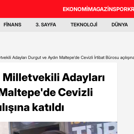
EKONOMİ
MAGAZİN
SPOR
KR
FİNANS
3. SAYFA
TEKNOLOJİ
DÜNYA
etvekili Adayları Durgut ve Aydın Maltepe'de Cevizli İrtibat Bürosu açılışına
 Milletvekili Adayları
Maltepe'de Cevizli
lışına katıldı