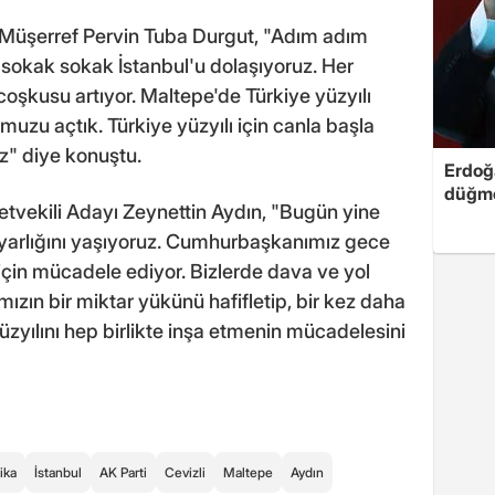
yı Müşerref Pervin Tuba Durgut, "Adım adım
 sokak sokak İstanbul'u dolaşıyoruz. Her
coşkusu artıyor. Maltepe'de Türkiye yüzyılı
muzu açtık. Türkiye yüzyılı için canla başla
z" diye konuştu.
Erdoğa
düğme
letvekili Adayı Zeynettin Aydın, "Bugün yine
iyarlığını yaşıyoruz. Cumhurbaşkanımız gece
in mücadele ediyor. Bizlerde dava ve yol
zın bir miktar yükünü hafifletip, bir kez daha
yılını hep birlikte inşa etmenin mücadelesini
tika
İstanbul
AK Parti
Cevizli
Maltepe
Aydın