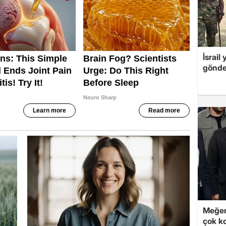
İsrail
gönde
Meğer
çok k