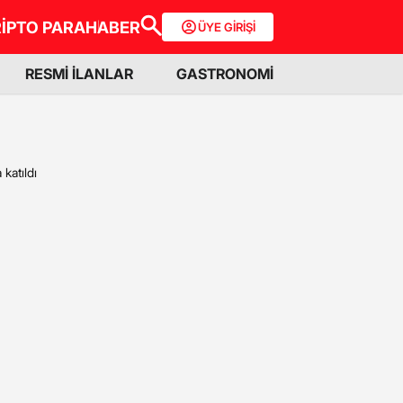
İPTO PARA
HABER
ÜYE GİRİŞİ
RESMİ İLANLAR
GASTRONOMİ
 katıldı