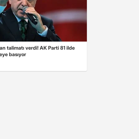
n talimatı verdi! AK Parti 81 ilde
ye basıyor