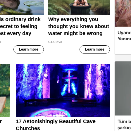
Uyand
Yanın
Tüm b
şarkı