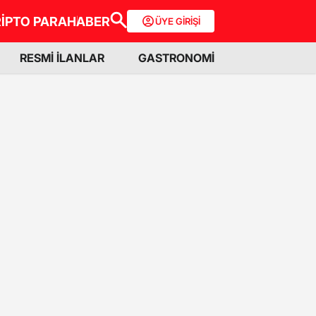
İPTO PARA
HABER
ÜYE GİRİŞİ
RESMİ İLANLAR
GASTRONOMİ