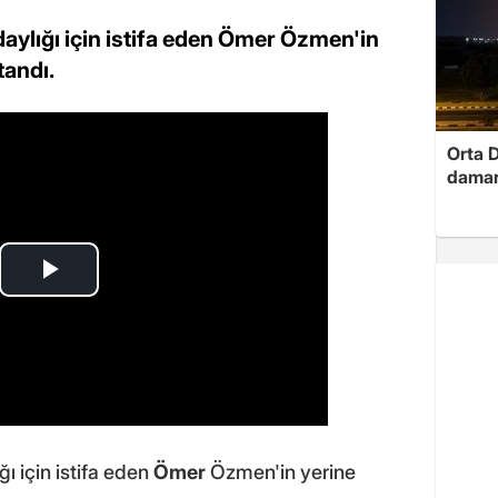
adaylığı için istifa eden Ömer Özmen'in
tandı.
Orta D
damar
ğı için istifa eden
Ömer
Özmen'in yerine