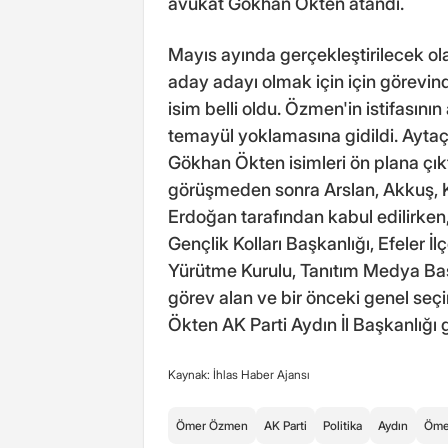
avukat Gökhan Ökten atandı.
Mayıs ayında gerçekleştirilecek ol
aday adayı olmak için için görevin
isim belli oldu. Özmen'in istifasının
temayül yoklamasına gidildi. Aytaç
Gökhan Ökten isimleri ön plana çık
görüşmeden sonra Arslan, Akkuş, 
Erdoğan tarafından kabul edilirken,
Gençlik Kolları Başkanlığı, Efeler İl
Yürütme Kurulu, Tanıtım Medya Baş
görev alan ve bir önceki genel seç
Ökten AK Parti Aydın İl Başkanlığı 
Kaynak: İhlas Haber Ajansı
Ömer Özmen
AK Parti
Politika
Aydın
Öme