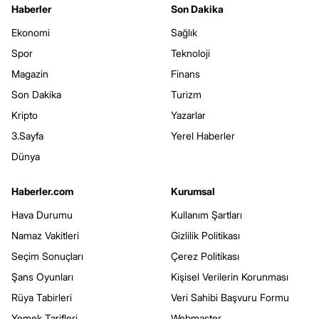
Haberler
Son Dakika
Ekonomi
Sağlık
Spor
Teknoloji
Magazin
Finans
Son Dakika
Turizm
Kripto
Yazarlar
3.Sayfa
Yerel Haberler
Dünya
Haberler.com
Kurumsal
Hava Durumu
Kullanım Şartları
Namaz Vakitleri
Gizlilik Politikası
Seçim Sonuçları
Çerez Politikası
Şans Oyunları
Kişisel Verilerin Korunması
Rüya Tabirleri
Veri Sahibi Başvuru Formu
Yemek Tarifleri
Webmaster