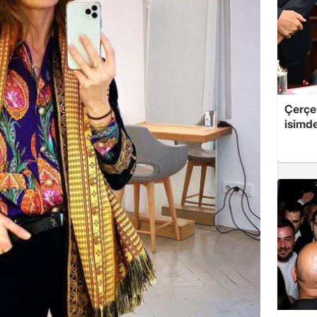
Çerçe
isimd