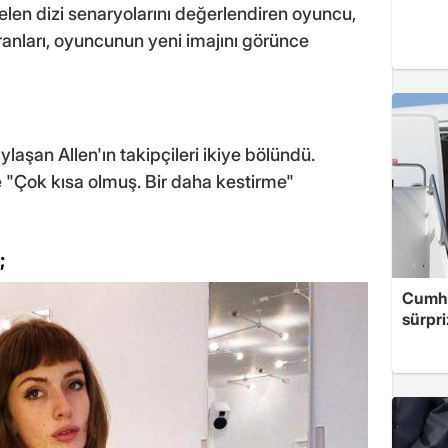
Gelen dizi senaryolarını değerlendiren oyuncu,
yranları, oyuncunun yeni imajını görünce
aşan Allen'ın takipçileri ikiye bölündü.
se "Çok kısa olmuş. Bir daha kestirme"
;
Cumhu
sürpri