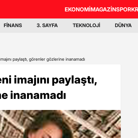
EKONOMİ
MAGAZİN
SPOR
KR
FİNANS
3. SAYFA
TEKNOLOJİ
DÜNYA
majını paylaştı, görenler gözlerine inanamadı
i imajını paylaştı,
ne inanamadı