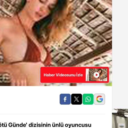
Haber Videosunu İzle
Kötü Günde' dizisinin ünlü oyuncusu