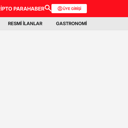
İPTO PARA
HABER
ÜYE GİRİŞİ
RESMİ İLANLAR
GASTRONOMİ