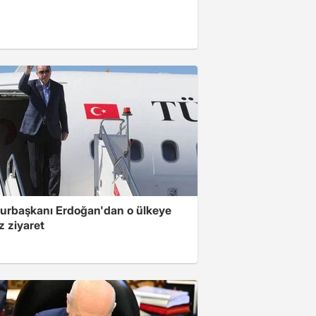
rbaşkanı Erdoğan'dan o ülkeye
z ziyaret