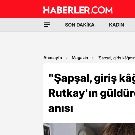
SON DAKİKA
KADIN
Anasayfa
Magazin
'Şapşal, giriş kâğıd
"Şapşal, giriş kâ
Rutkay'ın güldü
anısı