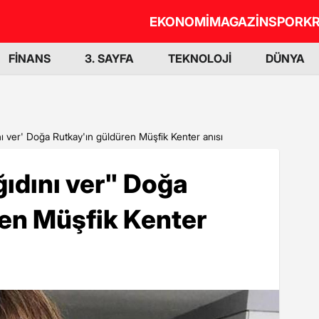
EKONOMİ
MAGAZİN
SPOR
KR
FİNANS
3. SAYFA
TEKNOLOJİ
DÜNYA
ını ver' Doğa Rutkay'ın güldüren Müşfik Kenter anısı
ğıdını ver" Doğa
ren Müşfik Kenter