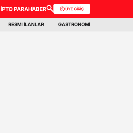
İPTO PARA
HABER
ÜYE GİRİŞİ
RESMİ İLANLAR
GASTRONOMİ