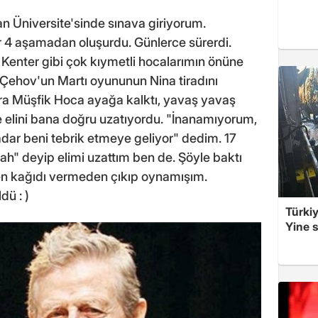
an Üniversite'sinde sınava giriyorum.
r 4 aşamadan oluşurdu. Günlerce sürerdi.
 Kenter gibi çok kıymetli hocalarımın önüne
 Çehov'un Martı oyununun Nina tiradını
ra Müşfik Hoca ayağa kalktı, yavaş yavaş
elini bana doğru uzatıyordu. "İnanamıyorum,
ar beni tebrik etmeye geliyor" dedim. 17
h" deyip elimi uzattım ben de. Şöyle baktı
 Ben kağıdı vermeden çıkıp oynamışım.
ü : )
Türkiy
Yine s