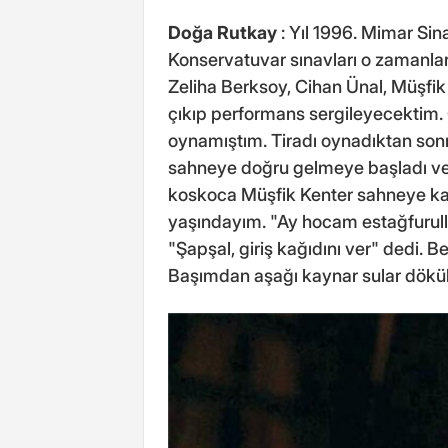
Doğa Rutkay
: Yıl 1996. Mimar Sin
Konservatuvar sınavları o zamanla
Zeliha Berksoy, Cihan Ünal, Müşfik
çıkıp performans sergileyecektim.
oynamıştım. Tiradı oynadıktan son
sahneye doğru gelmeye başladı ve 
koskoca Müşfik Kenter sahneye kad
yaşındayım. "Ay hocam estağfurulla
"Şapşal, giriş kağıdını ver" dedi.
Başımdan aşağı kaynar sular döküld