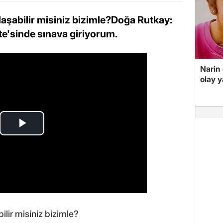
laşabilir misiniz bizimle?Doğa Rutkay:
te'sinde sınava giriyorum.
Narin
olay 
ilir misiniz bizimle?