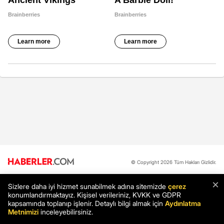
© Copyright 2026 Tüm Hakları Gizlidir.
×
Sizlere daha iyi hizmet sunabilmek adına sitemizde
çerez
Hakkımızda
Reklam
İletişim
Künye
Yayın İlkeleri
konumlandırmaktayız. Kişisel verileriniz, KVKK ve GDPR
kapsamında toplanıp işlenir. Detaylı bilgi almak için
Aydınlatma
Metnimizi
inceleyebilirsiniz.