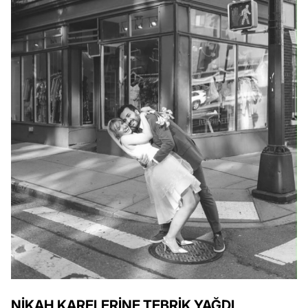
NİKAH KARELERİNE TEBRİK YAĞDI