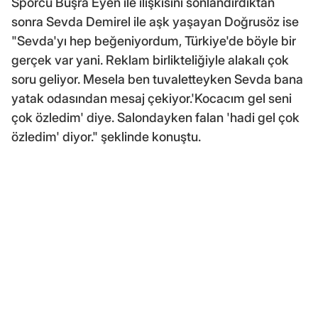
Sporcu Büşra Eyen ile ilişkisini sonlandırdıktan
sonra Sevda Demirel ile aşk yaşayan Doğrusöz ise
"Sevda'yı hep beğeniyordum, Türkiye'de böyle bir
gerçek var yani. Reklam birlikteliğiyle alakalı çok
soru geliyor. Mesela ben tuvaletteyken Sevda bana
yatak odasından mesaj çekiyor.'Kocacım gel seni
çok özledim' diye. Salondayken falan 'hadi gel çok
özledim' diyor." şeklinde konuştu.