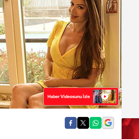
Haber Videosunu İzle