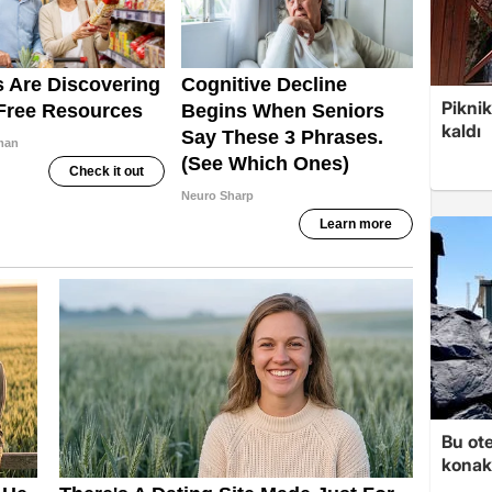
Piknik
kaldı
Bu ot
konakl