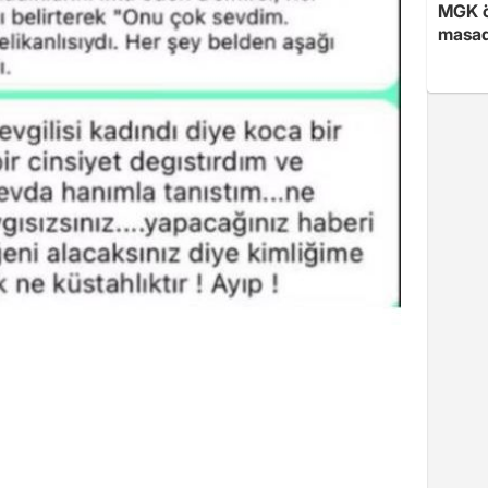
MGK ön
masad