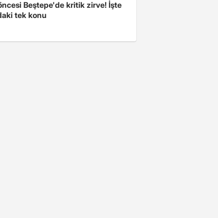
cesi Beştepe'de kritik zirve! İşte
aki tek konu