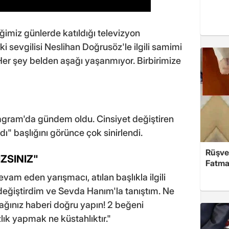
imiz günlerde katıldığı televizyon
i sevgilisi Neslihan Doğrusöz'le ilgili samimi
er şey belden aşağı yaşanmıyor. Birbirimize
tagram'da gündem oldu. Cinsiyet değiştiren
ı" başlığını görünce çok sinirlendi.
Rüşve
IZSINIZ"
Fatma,
am eden yarışmacı, atılan başlıkla ilgili
 değiştirdim ve Sevda Hanım'la tanıştım. Ne
cağınız haberi doğru yapın! 2 beğeni
lık yapmak ne küstahlıktır."