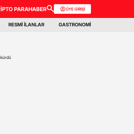
İPTO PARA
HABER
ÜYE GİRİŞİ
RESMİ İLANLAR
GASTRONOMİ
skürdü