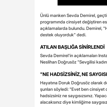
Ünlü manken Sevda Demirel, geçtiğ
programında cinsiyet değiştiren esk
açıklamalarda bulundu. Demirel, "H
destek oluyorduk" dedi.
ATILAN BAŞLIĞA SİNİRLENDİ
Sevda Demirel'in açıklamaları Ins
Neslihan Doğrusöz "Sevgilisi kadınd
"NE HADSİZSİNİZ, NE SAYGIS
Hayatına Doruk Doğrusöz olarak dev
şunları söyledi: "Evet ben cinsiyet
hadsizsiniz ne saygısızsınız. Yapa
alacaksınız diye kimliğime saygısız