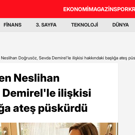
EKONOMİ
MAGAZİN
SPOR
KR
FİNANS
3. SAYFA
TEKNOLOJİ
DÜNYA
n Neslihan Doğrusöz, Sevda Demirel'le ilişkisi hakkındaki başlığa ateş pü
ren Neslihan
emirel'le ilişkisi
ığa ateş püskürdü