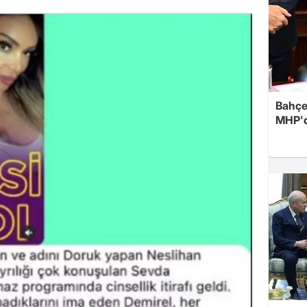
Bahçel
MHP'de