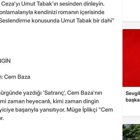
e Ceza'yı Umut Tabak'ın sesinden dinleyin.
tonlamalarıyla kendinizi romanın içerisinde
 "Seslendirme konusunda Umut Tabak bir dahi"
NGİN
en: Cem Baza
sürgünde yazdığı 'Satranç', Cem Baza'nın
Sevgil
başkan
. Kimi zaman heyecanlı, kimi zaman dingin
yiciye başarıyla yansıtıyor. Müge İplikçi "Cem
r.