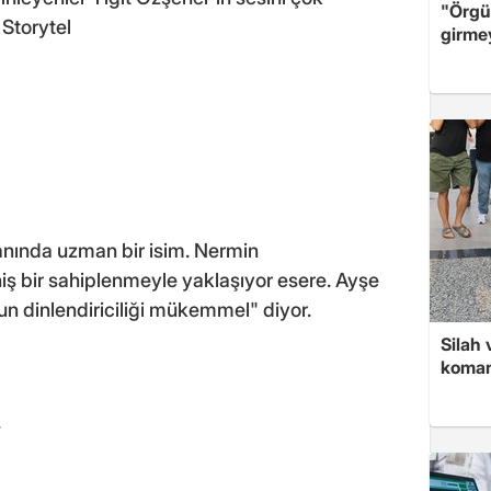
"Örgü
 Storytel
girme
anında uzman bir isim. Nermin
üthiş bir sahiplenmeyle yaklaşıyor esere. Ayşe
un dinlendiriciliği mükemmel" diyor.
Silah 
koman
.