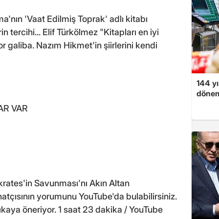
nın 'Vaat Edilmiş Toprak' adlı kitabı
n tercihi... Elif Türkölmez "Kitapları en iyi
 galiba. Nazım Hikmet'in şiirlerini kendi
144 yı
dönem
AR VAR
okrates'in Savunması'nı Akın Altan
natçısının yorumunu YouTube'da bulabilirsiniz.
kaya öneriyor. 1 saat 23 dakika / YouTube