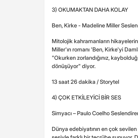
3) OKUMAKTAN DAHA KOLAY
Ben, Kirke - Madeline Miller Sesl
Mitolojik kahramanların hikayelerini
Miller'ın romanı 'Ben, Kirke'yi Da
"Okurken zorlandığınız, kaybolduğu
dönüşüyor" diyor.
13 saat 26 dakika / Storytel
4) ÇOK ETKİLEYİCİ BİR SES
Simyacı – Paulo Coelho Seslendire
Dünya edebiyatının en çok sevilen 
sesiyle farklı bir tecrübe sunuyor. 