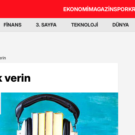
EKONOMİ
MAGAZİN
SPOR
KR
FİNANS
3. SAYFA
TEKNOLOJİ
DÜNYA
erin
k verin