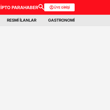
İPTO PARA
HABER
ÜYE GİRİŞİ
RESMİ İLANLAR
GASTRONOMİ