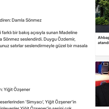
endiren: Damla Sönmez
 farklı bir bakış açısıyla sunan Madeline
Ahbap
mla Sönmez seslendirdi. Duygu Özdemir,
atand
nuz satırlar seslendirmeyle güzel bir masala
n: Yiğit Özşener
eserlerinden 'Simyacı', Yiğit Özşener'in
Dinleyenler Yiğit Özşener'in sesini çok