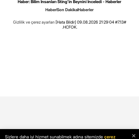
Haber: Bilim İnsanları Sting'in Beynini İnceledi - Haberler
Haber
Son Dakika
Haberler
Gizlilik ve çerez ayarları
[Hata Bildir]
09.08.2026 21:29:04 #7.13#
.HCFOK.
×
Sizlere daha iyi hizmet sunabilmek adına sitemizde
çerez