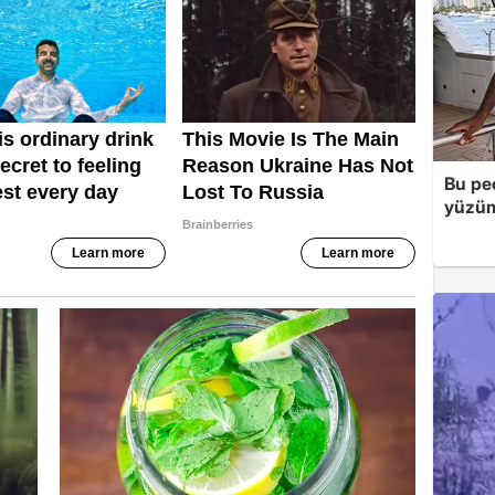
Bu peç
yüzüm