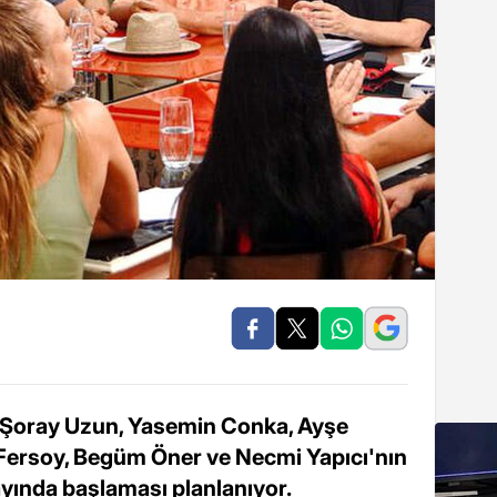
 Şoray Uzun, Yasemin Conka, Ayşe
Fersoy, Begüm Öner ve Necmi Yapıcı'nın
 ayında başlaması planlanıyor.