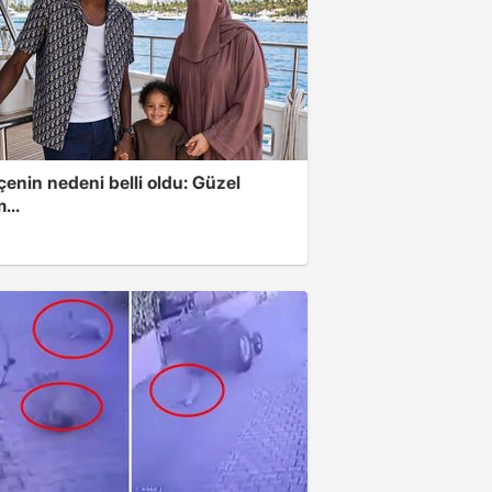
enin nedeni belli oldu: Güzel
...