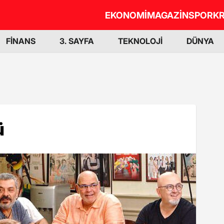
EKONOMİ
MAGAZİN
SPOR
KR
FİNANS
3. SAYFA
TEKNOLOJİ
DÜNYA
ü