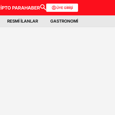
İPTO PARA
HABER
ÜYE GİRİŞİ
RESMİ İLANLAR
GASTRONOMİ