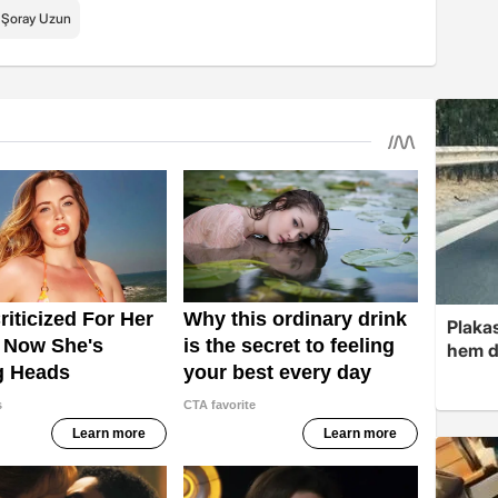
Şoray Uzun
Plakas
hem d