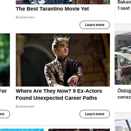
Bakan
1 saa
Öldüğü
cenaz