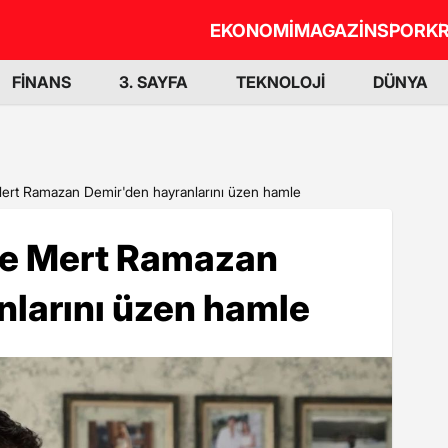
EKONOMİ
MAGAZİN
SPOR
KR
FİNANS
3. SAYFA
TEKNOLOJİ
DÜNYA
Mert Ramazan Demir'den hayranlarını üzen hamle
ve Mert Ramazan
nlarını üzen hamle