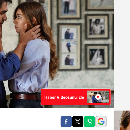
Haber Videosunu İzle