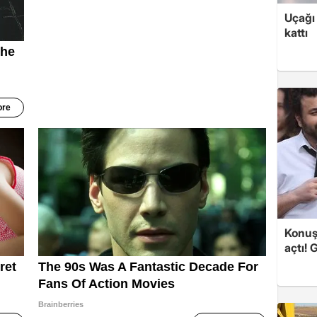
Uçağı 
kattı
Konuşa
açtı! 