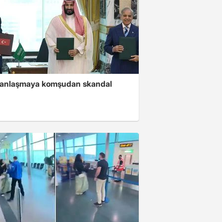
i anlaşmaya komşudan skandal