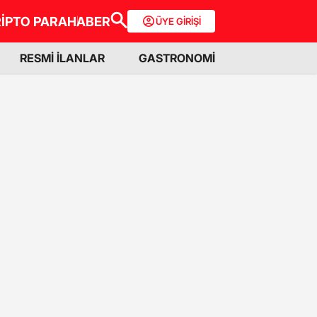
İPTO PARA
HABER
ÜYE GİRİŞİ
RESMİ İLANLAR
GASTRONOMİ