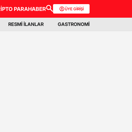
İPTO PARA
HABER
ÜYE GİRİŞİ
RESMİ İLANLAR
GASTRONOMİ