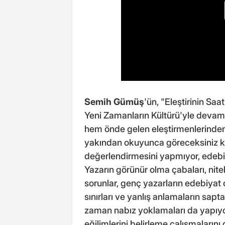
Semih Gümüş
'ün, "Eleştirinin Saa
Yeni Zamanların Kültürü'yle deva
hem önde gelen eleştirmenlerinden b
yakından okuyunca göreceksiniz ki y
değerlendirmesini yapmıyor, edebiy
Yazarın görünür olma çabaları, nite
sorunlar, genç yazarların edebiyat o
sınırları ve yanlış anlamaların sap
zaman nabız yoklamaları da yapıyor
eğilimlerini belirleme çalışmaların