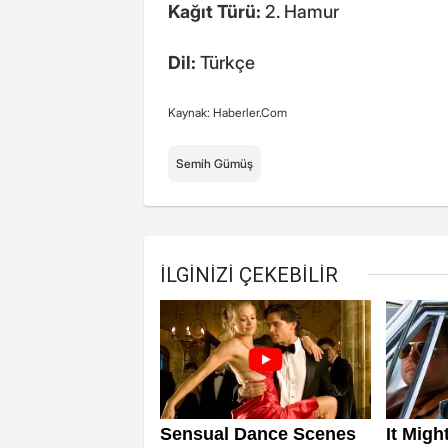
Kağıt Türü:
2. Hamur
Dil:
Türkçe
Kaynak: Haberler.Com
Semih Gümüş