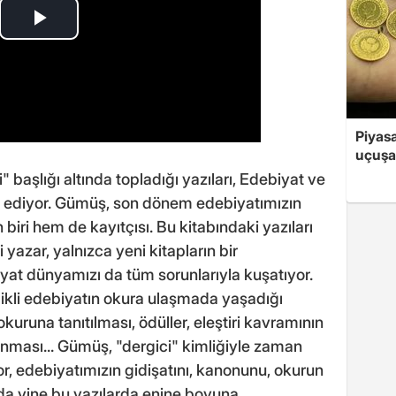
Piyasa
uçuşa
ti" başlığı altında topladığı yazıları, Edebiyat ve
m ediyor. Gümüş, son dönem edebiyatımızın
iri hem de kayıtçısı. Bu kitabındaki yazıları
azar, yalnızca yeni kitapların bir
at dünyamızı da tüm sorunlarıyla kuşatıyor.
likli edebiyatın okura ulaşmada yaşadığı
kuruna tanıtılması, ödüller, eleştiri kavramının
tanması... Gümüş, "dergici" kimliğiyle zaman
, edebiyatımızın gidişatını, kanonunu, okurun
ı da yine bu yazılarda enine boyuna