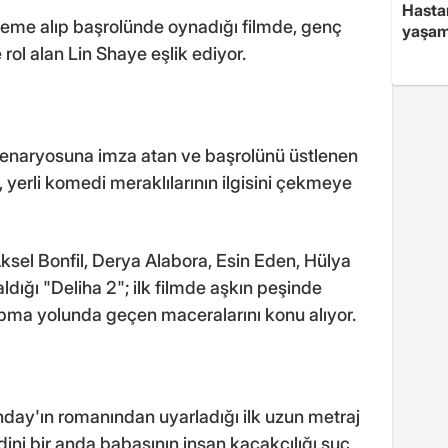
Hasta
eme alıp başrolünde oynadığı filmde, genç
yaşam
ol alan Lin Shaye eşlik ediyor.
 senaryosuna imza atan ve başrolünü üstlenen
, yerli komedi meraklılarının ilgisini çekmeye
ksel Bonfil, Derya Alabora, Esin Eden, Hülya
 aldığı "Deliha 2"; ilk filmde aşkın peşinde
apma yolunda geçen maceralarını konu alıyor.
ay'ın romanından uyarladığı ilk uzun metraj
ni bir anda babasının insan kaçakçılığı suç