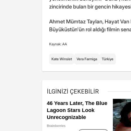
zincirinde bulan bir gencin hikayes
Ahmet Mümtaz Taylan, Hayat Van Ec
Büyüküstün'ün rol aldığı filmin sen
Kaynak: AA
Kate Winslet
Vera Farmiga
Türkiye