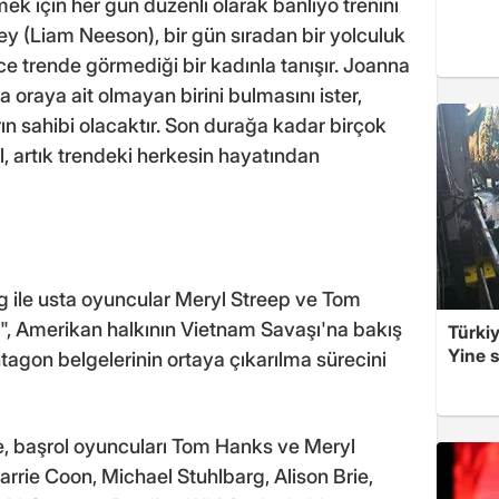
ek için her gün düzenli olarak banliyö trenini
y (Liam Neeson), bir gün sıradan bir yolculuk
 trende görmediği bir kadınla tanışır. Joanna
oraya ait olmayan birini bulmasını ister,
rın sahibi olacaktır. Son durağa kadar birçok
, artık trendeki herkesin hayatından
g ile usta oyuncular Meryl Streep ve Tom
t", Amerikan halkının Vietnam Savaşı'na bakış
Türkiy
Yine s
tagon belgelerinin ortaya çıkarılma sürecini
e, başrol oyuncuları Tom Hanks ve Meryl
arrie Coon, Michael Stuhlbarg, Alison Brie,