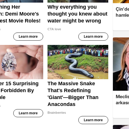
Çin'de
hamle
Mecli
arkası