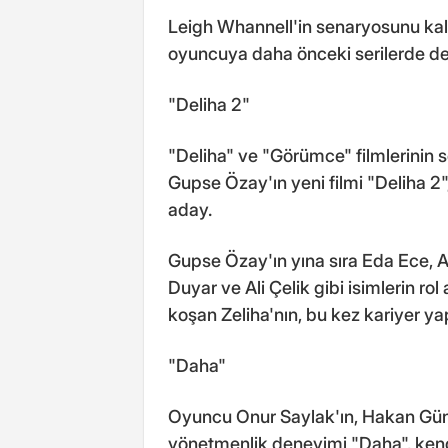
Leigh Whannell'in senaryosunu kal
oyuncuya daha önceki serilerde de r
"Deliha 2"
"Deliha" ve "Görümce" filmlerinin
Gupse Özay'ın yeni filmi "Deliha 2"
aday.
Gupse Özay'ın yına sıra Eda Ece, A
Duyar ve Ali Çelik gibi isimlerin rol
koşan Zeliha'nın, bu kez kariyer y
"Daha"
Oyuncu Onur Saylak'ın, Hakan Günd
yönetmenlik deneyimi "Daha", kendi