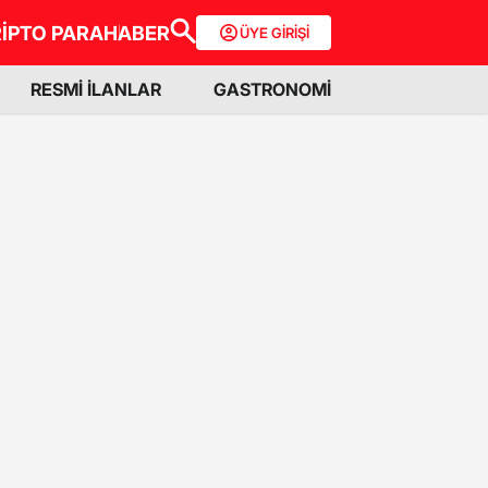
İPTO PARA
HABER
ÜYE GİRİŞİ
RESMİ İLANLAR
GASTRONOMİ