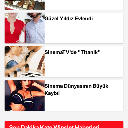
Güzel Yıldız Evlendi
SinemaTV'de ''Titanik''
Sinema Dünyasının Büyük
Kaybı!
Son Dakika Kate Winslet Haberleri