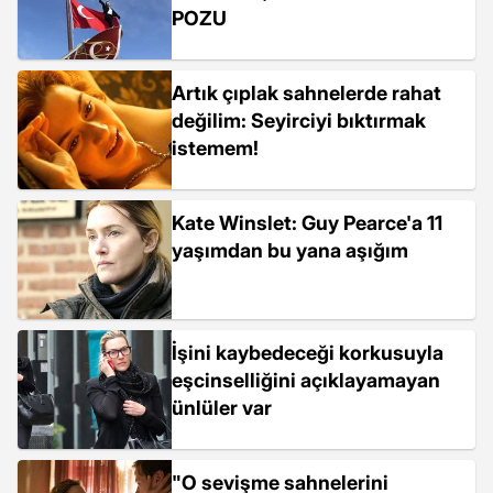
POZU
Artık çıplak sahnelerde rahat
değilim: Seyirciyi bıktırmak
istemem!
Kate Winslet: Guy Pearce'a 11
yaşımdan bu yana aşığım
İşini kaybedeceği korkusuyla
eşcinselliğini açıklayamayan
ünlüler var
"O sevişme sahnelerini