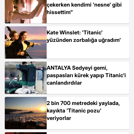
çekerken kendimi 'nesne' gibi
hissettim"
Kate Winslet: 'Titanic'
yüzünden zorbalığa uğradım'
ANTALYA Sedyeyi gemi,
paspasları kürek yapıp Titanic'i
canlandırdılar
2 bin 700 metredeki yaylada,
kayıkta 'Titanic pozu'
veriyorlar