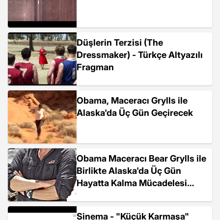
Düşlerin Terzisi (The
Dressmaker) - Türkçe Altyazılı
Fragman
Obama, Maceracı Grylls ile
Alaska'da Üç Gün Geçirecek
Obama Maceracı Bear Grylls ile
Birlikte Alaska'da Üç Gün
Hayatta Kalma Mücadelesi
Verecek
Sinema - "Küçük Karmaşa"