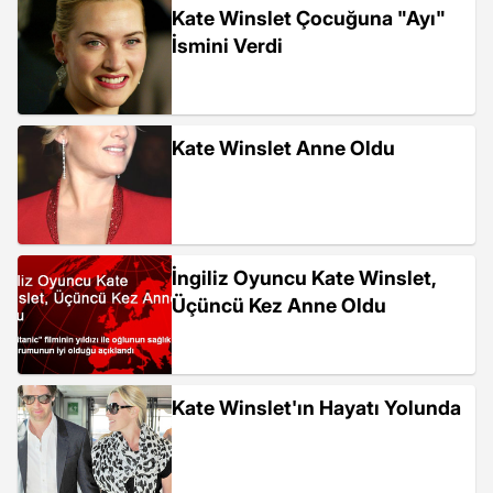
Kate Winslet Çocuğuna "Ayı"
İsmini Verdi
Kate Winslet Anne Oldu
İngiliz Oyuncu Kate Winslet,
Üçüncü Kez Anne Oldu
Kate Winslet'ın Hayatı Yolunda