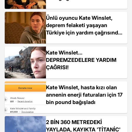
Ünlü oyuncu Kate Winslet,
deprem felaketi yaşayan
Türkiye için yardım çağrısında
bulundu
Kate Winslet...
DEPREMZEDELERE YARDIM
ÇAĞRISI!
Kate Winslet, hasta kızı olan
annenin enerji faturaları için 17
bin pound bağışladı
2 BİN 360 METREDEKİ
YAYLADA, KAYIKTA 'TİTANİC'