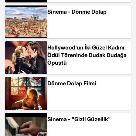
Sinema - Dönme Dolap
Hollywood'un İki Güzel Kadını,
Ödül Töreninde Dudak Dudağa
Öpüştü
Dönme Dolap Filmi
Sinema - "Gizli Güzellik"