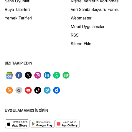
Şans Oyunları
Kişisel Verilerin Korunması
Rüya Tabirleri
Veri Sahibi Başvuru Formu
Yemek Tarifleri
Webmaster
Mobil Uygulamalar
RSS
Sitene Ekle
BİZİ TAKİP EDİN
UYGULAMAMIZI İNDİRİN