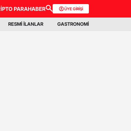
İPTO PARA
HABER
ÜYE GİRİŞİ
RESMİ İLANLAR
GASTRONOMİ