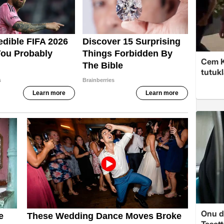
Cem K
tutuk
Onu d