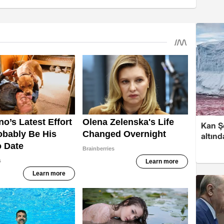
Kan Şe
altınd