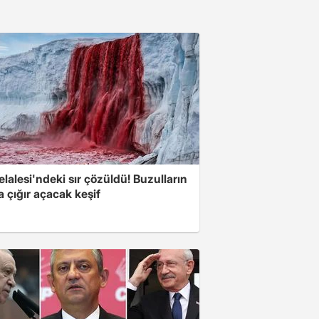
lalesi'ndeki sır çözüldü! Buzulların
a çığır açacak keşif