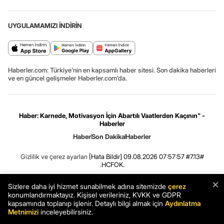
UYGULAMAMIZI İNDİRİN
Haberler.com: Türkiye’nin en kapsamlı haber sitesi. Son dakika haberleri
ve en güncel gelişmeler Haberler.com’da.
Haber: Karnede, Motivasyon İçin Abartılı Vaatlerden Kaçının" -
Haberler
Haber
Son Dakika
Haberler
Gizlilik ve çerez ayarları
[Hata Bildir]
09.08.2026 07:57:57 #7.13#
.HCFOK.
×
Sizlere daha iyi hizmet sunabilmek adına sitemizde
çerez
konumlandırmaktayız. Kişisel verileriniz, KVKK ve GDPR
kapsamında toplanıp işlenir. Detaylı bilgi almak için
Aydınlatma
Metnimizi
inceleyebilirsiniz.