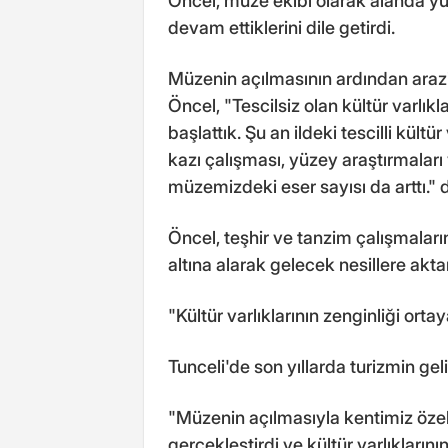
Öncel, müze ekibi olarak alanda yü
devam ettiklerini dile getirdi.
Müzenin açılmasının ardından arazi 
Öncel, "Tescilsiz olan kültür varlıkla
başlattık. Şu an ildeki tescilli kült
kazı çalışması, yüzey araştırmaları
müzemizdeki eser sayısı da arttı." 
Öncel, teşhir ve tanzim çalışmalarını
altına alarak gelecek nesillere akta
"Kültür varlıklarının zenginliği ortay
Tunceli'de son yıllarda turizmin gel
"Müzenin açılmasıyla kentimiz özel
gerçekleştirdi ve kültür varlıkların