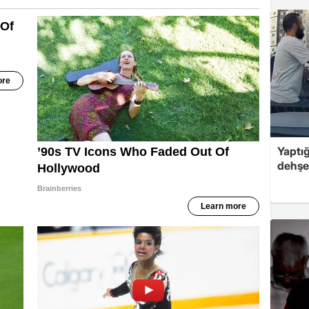
Yaptığ
dehşet