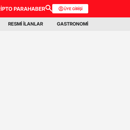
İPTO PARA
HABER
ÜYE GİRİŞİ
RESMİ İLANLAR
GASTRONOMİ