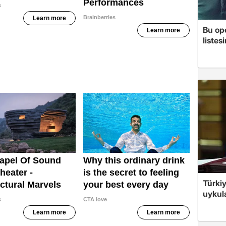
Bu op
listes
Türkiy
uykula