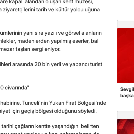
are kapalı alandan oluşan kent müzesi,
ziyaretçilerini tarih ve kültür yolculuğuna
ümlerinin yanı sıra yazılı ve görsel alanların
lekler, madenlerden yapılmış eserler, bal
ezar taşları sergileniyor.
leri arasında 20 bin yerli ve yabancı turist
150 civarında"
Sevgil
başkan
irine, Tunceli'nin Yukarı Fırat Bölgesi'nde
niyet için geçiş bölgesi olduğunu söyledi.
tarihi çağların kentte yaşandığını belirten