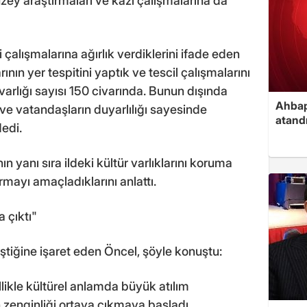
zey araştırmaları ve kazı çalışmalarına da
çalışmalarına ağırlık verdiklerini ifade eden
rının yer tespitini yaptık ve tescil çalışmalarını
ür varlığı sayısı 150 civarında. Bunun dışında
Ahbap
 ve vatandaşların duyarlılığı sayesinde
atand
dedi.
n yanı sıra ildeki kültür varlıklarını koruma
rmayı amaçladıklarını anlattı.
a çıktı"
iştiğine işaret eden Öncel, şöyle konuştu:
likle kültürel anlamda büyük atılım
ın zenginliği ortaya çıkmaya başladı.