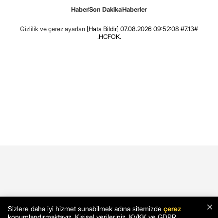
Haber
Son Dakika
Haberler
Gizlilik ve çerez ayarları
[Hata Bildir]
07.08.2026 09:52:08 #7.13#
.HCFOK.
×
Sizlere daha iyi hizmet sunabilmek adına sitemizde
çerez
konumlandırmaktayız. Kişisel verileriniz, KVKK ve GDPR