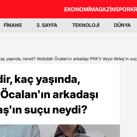
EKONOMİ
MAGAZİN
SPOR
KR
FİNANS
3. SAYFA
TEKNOLOJİ
DÜNYA
kaç yaşında, nereli? Abdullah Öcalan'ın arkadaşı PKK'lı Veysi Aktaş'ın su
ir, kaç yaşında,
 Öcalan'ın arkadaşı
aş'ın suçu neydi?