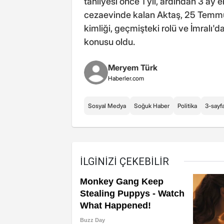
tahliyesi önce 1 yıl, ardından 3 ay 
cezaevinde kalan Aktaş, 25 Temmuz 
kimliği, geçmişteki rolü ve İmral
konusu oldu.
Meryem Türk
Haberler.com
Sosyal Medya
Soğuk Haber
Politika
3-sayf