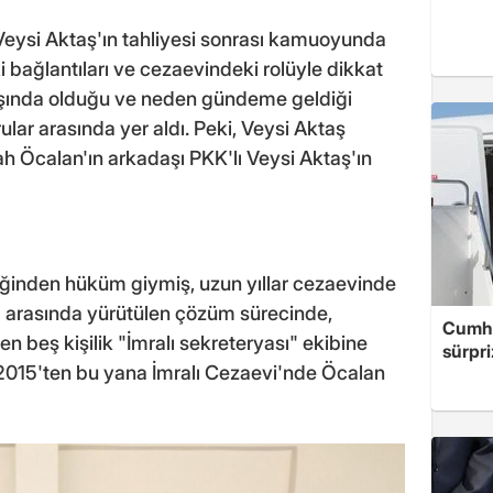
eysi Aktaş'ın tahliyesi sonrası kamuoyunda
 bağlantıları ve cezaevindeki rolüyle dikkat
aşında olduğu ve neden gündeme geldiği
ar arasında yer aldı. Peki, Veysi Aktaş
ah Öcalan'ın arkadaşı PKK'lı Veysi Aktaş'ın
iğinden hüküm giymiş, uzun yıllar cezaevinde
arı arasında yürütülen çözüm sürecinde,
Cumhu
n beş kişilik "İmralı sekreteryası" ekibine
sürpri
n 2015'ten bu yana İmralı Cezaevi'nde Öcalan