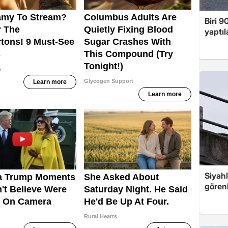
Biri 9
yaptıl
Siyahl
görenl