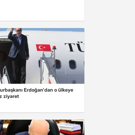
rbaşkanı Erdoğan'dan o ülkeye
z ziyaret