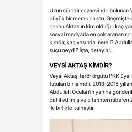
Uzun süredir cezaevinde bulunan V
büyük bir merak oluştu. Geçmişteki
çeken Aktaş'ın kim olduğu, kaç y
sosyal medyada en çok aranan sorul
kimdir, kaç yaşında, nereli? Abdull
suçu neydi? İşte, detaylar…
VEYSİ AKTAŞ KİMDİR?
Veysi Aktaş, terör örgütü PKK üyel
tutulan bir isimdir. 2013–2015 yıll
Abdullah Öcalan'ın yanına gönderile
dahil edilmiş ve o tarihten itibare
ile birlikte kalmıştır.