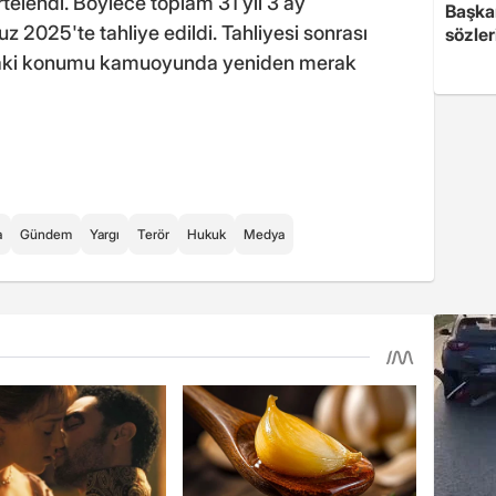
ertelendi. Böylece toplam 31 yıl 3 ay
Başkan
2025'te tahliye edildi. Tahliyesi sonrası
sözler
ı'daki konumu kamuoyunda yeniden merak
a
Gündem
Yargı
Terör
Hukuk
Medya