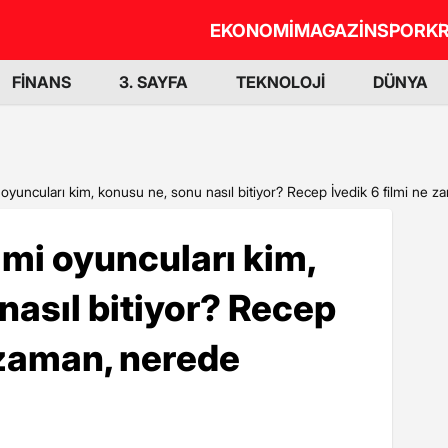
EKONOMİ
MAGAZİN
SPOR
KR
FİNANS
3. SAYFA
TEKNOLOJİ
DÜNYA
 oyuncuları kim, konusu ne, sonu nasıl bitiyor? Recep İvedik 6 filmi ne z
lmi oyuncuları kim,
nasıl bitiyor? Recep
e zaman, nerede