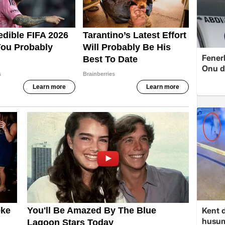
Fenerb
Onu d
Kent d
husume