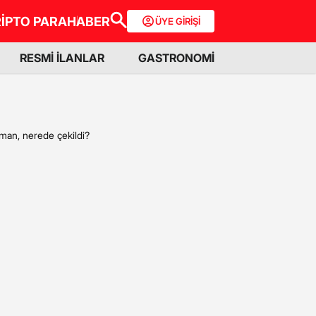
İPTO PARA
HABER
ÜYE GİRİŞİ
RESMİ İLANLAR
GASTRONOMİ
aman, nerede çekildi?