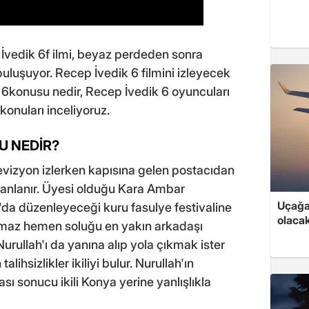
İvedik 6f ilmi, beyaz perdeden sonra
 buluşuyor. Recep İvedik 6 filmini izleyecek
k 6konusu nedir, Recep İvedik 6 oyuncuları
konuları inceliyoruz.
U NEDİR?
evizyon izlerken kapısına gelen postacıdan
canlanır. Üyesi olduğu Kara Ambar
Uçağa 
a düzenleyeceği kuru fasulye festivaline
olaca
 almaz hemen soluğu en yakın arkadaşı
Nurullah'ı da yanına alıp yola çıkmak ister
hsizlikler ikiliyi bulur. Nurullah'ın
ası sonucu ikili Konya yerine yanlışlıkla