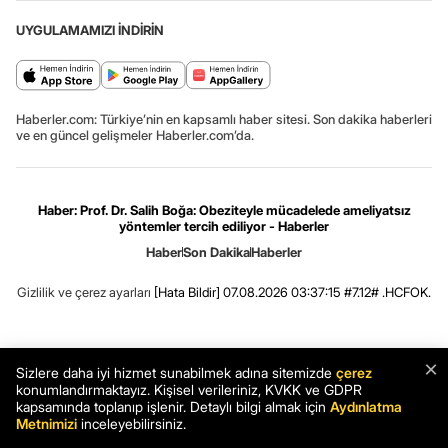
UYGULAMAMIZI İNDİRİN
Haberler.com: Türkiye’nin en kapsamlı haber sitesi. Son dakika haberleri
ve en güncel gelişmeler Haberler.com’da.
Haber: Prof. Dr. Salih Boğa: Obeziteyle mücadelede ameliyatsız
yöntemler tercih ediliyor - Haberler
Haber
Son Dakika
Haberler
Gizlilik ve çerez ayarları
[Hata Bildir]
07.08.2026 03:37:15 #7.12# .HCFOK.
×
Sizlere daha iyi hizmet sunabilmek adına sitemizde
çerez
konumlandırmaktayız. Kişisel verileriniz, KVKK ve GDPR
kapsamında toplanıp işlenir. Detaylı bilgi almak için
Aydınlatma
Metnimizi
inceleyebilirsiniz.