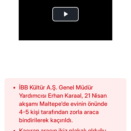
İBB Kültür A.Ş. Genel Müdür
Yardımcısı Erhan Karaal, 21 Nisan
akşamı Maltepe'de evinin önünde
4-5 kişi tarafından zorla araca
bindirilerek kaçırıldı.
Kaçıran aracın ikiz plakalı olduğu