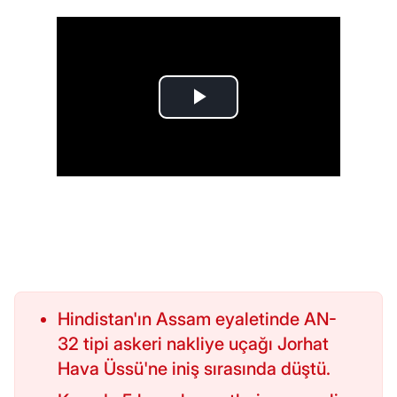
Hindistan'ın Assam eyaletinde AN-
32 tipi askeri nakliye uçağı Jorhat
Hava Üssü'ne iniş sırasında düştü.