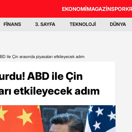
EKONOMİ
MAGAZİN
SPOR
KR
FİNANS
3. SAYFA
TEKNOLOJİ
DÜNYA
D ile Çin arasında piyasaları etkileyecek adım
rdu! ABD ile Çin
arı etkileyecek adım