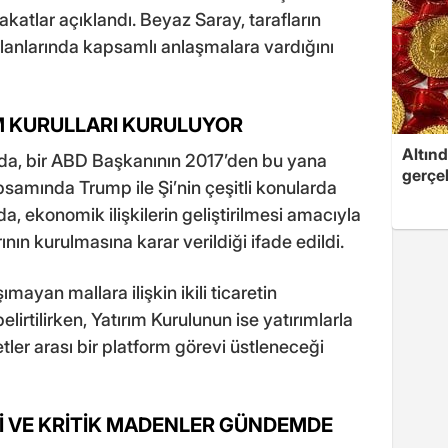
atlar açıklandı. Beyaz Saray, tarafların
 alanlarında kapsamlı anlaşmalara vardığını
IM KURULLARI KURULUYOR
Altınd
da, bir ABD Başkanının 2017’den bu yana
gerçek
apsamında Trump ile Şi’nin çeşitli konularda
da, ekonomik ilişkilerin geliştirilmesi amacıyla
nın kurulmasına karar verildiği ifade edildi.
mayan mallara ilişkin ikili ticaretin
irtilirken, Yatırım Kurulunun ise yatırımlarla
etler arası bir platform görevi üstleneceği
İ VE KRİTİK MADENLER GÜNDEMDE