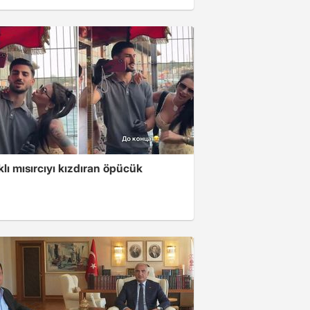
klı mısırcıyı kızdıran öpücük