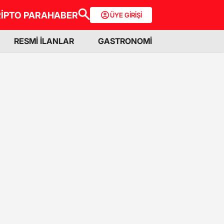
İPTO PARA
HABER
ÜYE GİRİŞİ
RESMİ İLANLAR
GASTRONOMİ