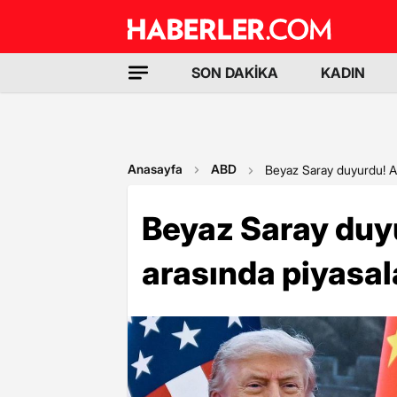
SON DAKİKA
KADIN
Anasayfa
ABD
Beyaz Saray duyurdu! AB
Beyaz Saray duyu
arasında piyasal