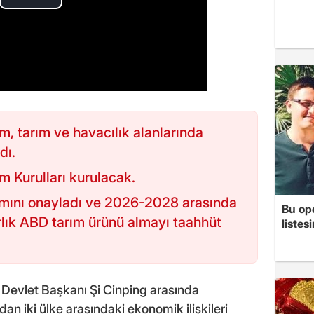
ım, tarım ve havacılık alanlarında
dı.
m Kurulları kurulacak.
ımını onayladı ve 2026-2028 arasında
Bu op
arlık ABD tarım ürünü almayı taahhüt
listes
Devlet Başkanı Şi Cinping arasında
an iki ülke arasındaki ekonomik ilişkileri