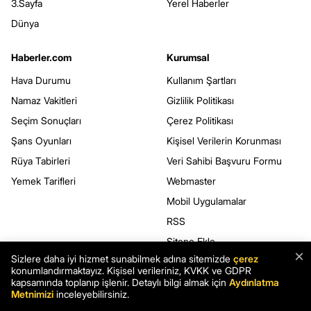
3.Sayfa
Yerel Haberler
Dünya
Haberler.com
Kurumsal
Hava Durumu
Kullanım Şartları
Namaz Vakitleri
Gizlilik Politikası
Seçim Sonuçları
Çerez Politikası
Şans Oyunları
Kişisel Verilerin Korunması
Rüya Tabirleri
Veri Sahibi Başvuru Formu
Yemek Tarifleri
Webmaster
Mobil Uygulamalar
RSS
Sitene Ekle
×
Sizlere daha iyi hizmet sunabilmek adına sitemizde
çerez
konumlandırmaktayız. Kişisel verileriniz, KVKK ve GDPR
kapsamında toplanıp işlenir. Detaylı bilgi almak için
Aydınlatma
BİZİ TAKİP EDİN
Metnimizi
inceleyebilirsiniz.