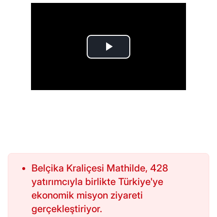
Belçika Kraliçesi Mathilde, 428
yatırımcıyla birlikte Türkiye'ye
ekonomik misyon ziyareti
gerçekleştiriyor.