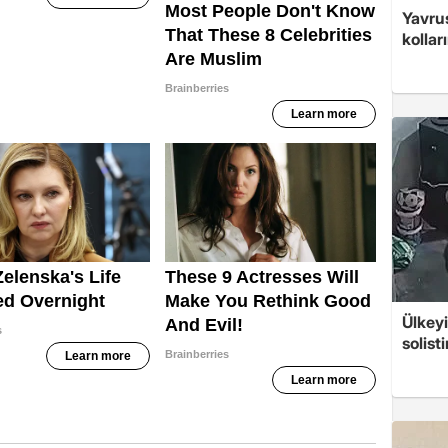
Yavrus
kolları
Ülkeyi
solist