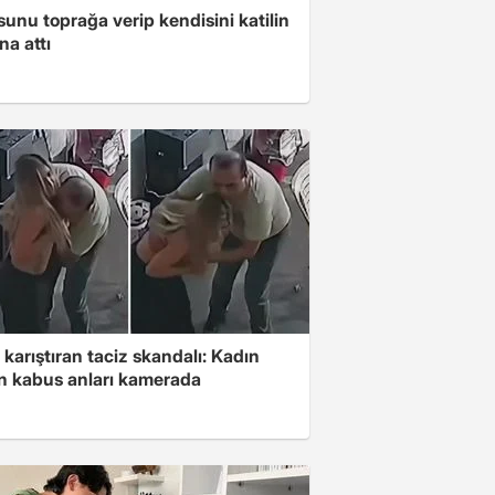
unu toprağa verip kendisini katilin
na attı
 karıştıran taciz skandalı: Kadın
in kabus anları kamerada