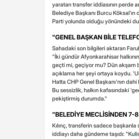
yaratan transfer iddiasının perde ar
Belediye Başkanı Burcu Köksal’ın d
Parti yolunda olduğu yönündeki du
"GENEL BAŞKAN BİLE TELE
Sahadaki son bilgileri aktaran Faruk
"İki gündür Afyonkarahisar halkını
geçti mi, geçiyor mu? Dün akşam b
açıklama her şeyi ortaya koydu. 'U
Hatta CHP Genel Başkanı'nın dahi k
Bu sessizlik, halkın kafasındaki 'g
pekiştirmiş durumda."
"BELEDİYE MECLİSİNDEN 7-8
Kılınç, transferin sadece başkanla s
iddiayı daha gündeme taşıdı: "Kul