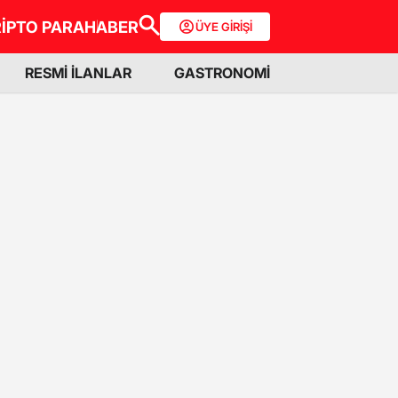
İPTO PARA
HABER
ÜYE GİRİŞİ
RESMİ İLANLAR
GASTRONOMİ