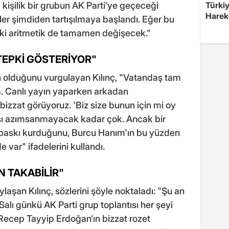
kişilik bir grubun AK Parti’ye geçeceği
Türkiy
Harek
ler şimdiden tartışılmaya başlandı. Eğer bu
eki aritmetik de tamamen değişecek."
 TEPKİ GÖSTERİYOR"
n olduğunu vurgulayan Kılınç, "Vatandaş tam
. Canlı yayın yaparken arkadan
bizzat görüyoruz. 'Biz size bunun için mi oy
ayısı azımsanmayacak kadar çok. Ancak bir
 baskı kurduğunu, Burcu Hanım'ın bu yüzden
e var" ifadelerini kullandı.
N TAKABİLİR"
ylaşan Kılınç, sözlerini şöyle noktaladı: "Şu an
alı günkü AK Parti grup toplantısı her şeyi
ecep Tayyip Erdoğan’ın bizzat rozet