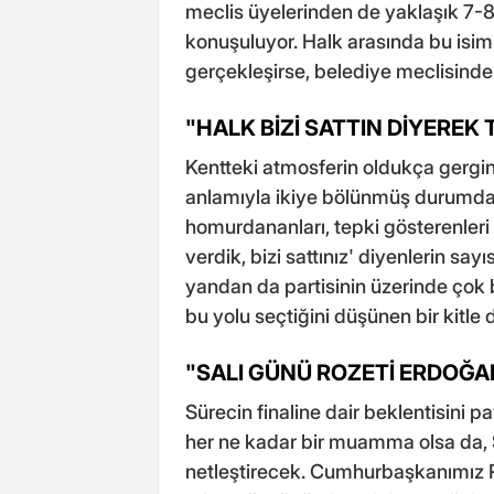
meclis üyelerinden de yaklaşık 7-8 
konuşuluyor. Halk arasında bu isim
gerçekleşirse, belediye meclisind
"HALK BİZİ SATTIN DİYEREK
Kentteki atmosferin oldukça gergi
anlamıyla ikiye bölünmüş durumda
homurdananları, tepki gösterenleri 
verdik, bizi sattınız' diyenlerin s
yandan da partisinin üzerinde çok
bu yolu seçtiğini düşünen bir kitle d
"SALI GÜNÜ ROZETİ ERDOĞA
Sürecin finaline dair beklentisini pa
her ne kadar bir muamma olsa da, S
netleştirecek. Cumhurbaşkanımız R