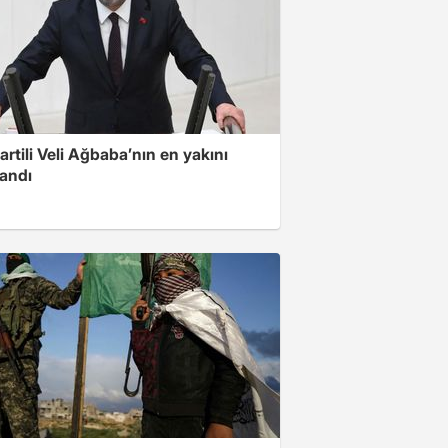
artili Veli Ağbaba’nın en yakını
landı