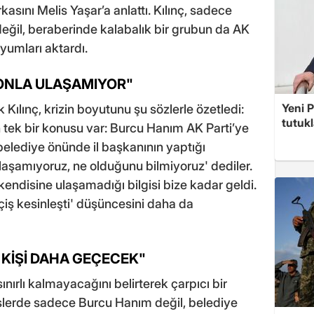
kasını Melis Yaşar’a anlattı. Kılınç, sadece
eğil, beraberinde kalabalık bir grubun da AK
yumları aktardı.
FONLA ULAŞAMIYOR"
Yeni P
 Kılınç, krizin boyutunu şu sözlerle özetledi:
tutuk
n tek bir konusu var: Burcu Hanım AK Parti’ye
elediye önünde il başkanının yaptığı
laşamıyoruz, ne olduğunu bilmiyoruz' dediler.
endisine ulaşamadığı bilgisi bize kadar geldi.
eçiş kesinleşti' düşüncesini daha da
 KİŞİ DAHA GEÇECEK"
ınırlı kalmayacağını belirterek çarpıcı bir
islerde sadece Burcu Hanım değil, belediye