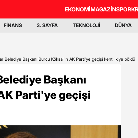
EKONOMİ
MAGAZİN
SPOR
KR
FİNANS
3. SAYFA
TEKNOLOJİ
DÜNYA
r Belediye Başkanı Burcu Köksal'ın AK Parti'ye geçişi kenti ikiye böldü
Belediye Başkanı
AK Parti'ye geçişi