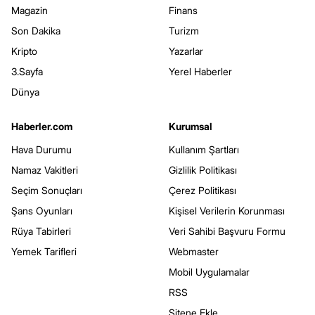
Magazin
Finans
Son Dakika
Turizm
Kripto
Yazarlar
3.Sayfa
Yerel Haberler
Dünya
Haberler.com
Kurumsal
Hava Durumu
Kullanım Şartları
Namaz Vakitleri
Gizlilik Politikası
Seçim Sonuçları
Çerez Politikası
Şans Oyunları
Kişisel Verilerin Korunması
Rüya Tabirleri
Veri Sahibi Başvuru Formu
Yemek Tarifleri
Webmaster
Mobil Uygulamalar
RSS
Sitene Ekle