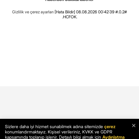
Gizlilik ve çerez ayarları
[Hata Bildir]
08.08.2026 00:42:39 #.0.2#
.HCFOK.
×
Sizlere daha iyi hizmet sunabilmek adına sitemizde
çerez
konumlandırmaktayız. Kişisel verileriniz, KVKK ve GDPR
kapsamında toplanıp işlenir. Detaylı bilgi almak için
Aydınlatma