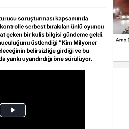
uşturucu soruşturması kapsamında
 kontrolle serbest bırakılan ünlü oyuncu
 çeken bir kulis bilgisi gündeme geldi.
Arap ü
nuculuğunu üstlendiği "Kim Milyoner
eceğinin belirsizliğe girdiği ve bu
a yankı uyandırdığı öne sürülüyor.