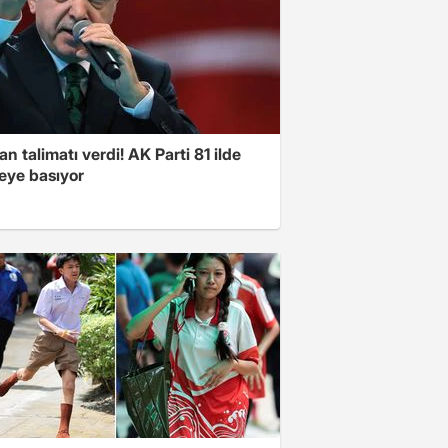
n talimatı verdi! AK Parti 81 ilde
ye basıyor