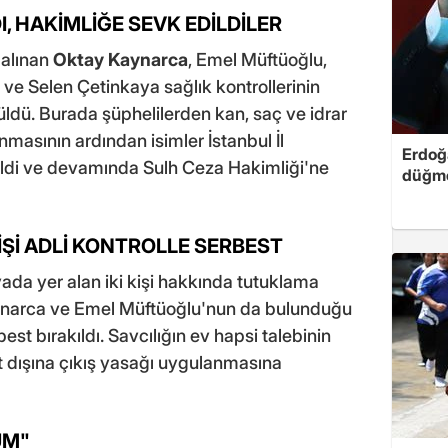
DI, HAKİMLİĞE SEVK EDİLDİLER
 alınan
Oktay Kaynarca
, Emel Müftüoğlu,
 ve Selen Çetinkaya sağlık kontrollerinin
ldü. Burada şüphelilerden kan, saç ve idrar
nmasının ardından isimler İstanbul İl
Erdoğa
ldi ve devamında Sulh Ceza Hakimliği'ne
düğme
KİŞİ ADLİ KONTROLLE SERBEST
ada yer alan iki kişi hakkında tutuklama
Kaynarca ve Emel Müftüoğlu'nun da bulunduğu
rbest bırakıldı. Savcılığın ev hapsi talebinin
t dışına çıkış yasağı uygulanmasına
UM"