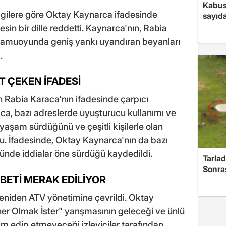
Kabus
gilere göre Oktay Kaynarca ifadesinde
sayıda
esin bir dille reddetti. Kaynarca'nın, Rabia
 kamuoyunda geniş yankı uyandıran beyanları
.
T ÇEKEN İFADESİ
Rabia Karaca'nın ifadesinde çarpıcı
raca, bazı adreslerde uyuşturucu kullanımı ve
ks yaşam sürdüğünü ve çeşitli kişilerle olan
ndu. İfadesinde, Oktay Kaynarca'nın da bazı
ünde iddialar öne sürdüğü kaydedildi.
Tarlad
Sonra
BETİ MERAK EDİLİYOR
yeniden ATV yönetimine çevrildi. Oktay
r Olmak İster" yarışmasının geleceği ve ünlü
 edip etmeyeceği izleyiciler tarafından