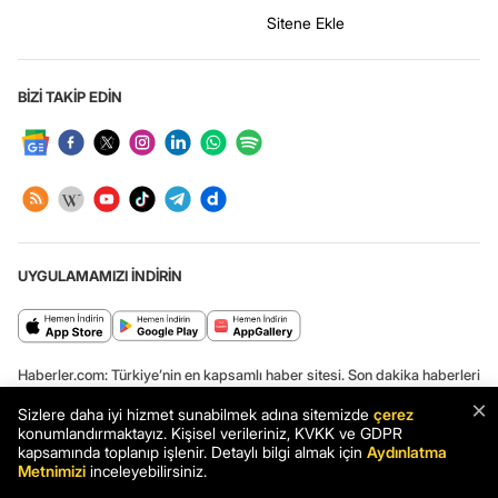
Sitene Ekle
BİZİ TAKİP EDİN
UYGULAMAMIZI İNDİRİN
Haberler.com: Türkiye’nin en kapsamlı haber sitesi. Son dakika haberleri
ve en güncel gelişmeler Haberler.com’da.
×
Sizlere daha iyi hizmet sunabilmek adına sitemizde
çerez
konumlandırmaktayız. Kişisel verileriniz, KVKK ve GDPR
kapsamında toplanıp işlenir. Detaylı bilgi almak için
Aydınlatma
Metnimizi
inceleyebilirsiniz.
Haber: Ankara elektrik kesintisi! 20-21 Şubat Ankara'da elektrik
kesintisi ne zaman bitecek, elektrikler ne zaman gelecek? - Haberler