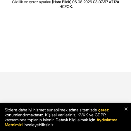
Gizlilik ve çerez ayarları
[Hata Bildir]
06.08.2026 08:07:57 #7.12#
.HCFOK.
×
Sizlere daha iyi hizmet sunabilmek adına sitemizde
çerez
konumlandırmaktayız. Kişisel verileriniz, KVKK ve GDPR
kapsamında toplanıp işlenir. Detaylı bilgi almak için
Aydınlatma
Metnimizi
inceleyebilirsiniz.