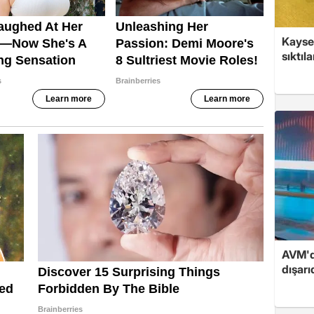
Kayser
sıktıla
AVM'd
dışarı