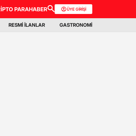
İPTO PARA
HABER
ÜYE GİRİŞİ
RESMİ İLANLAR
GASTRONOMİ