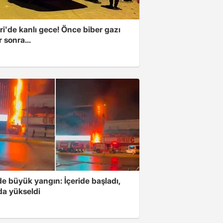
i'de kanlı gece! Önce biber gazı
r sonra...
e büyük yangın: İçeride başladı,
da yükseldi