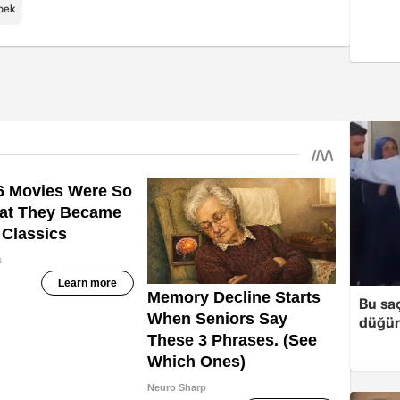
bek
Bu sa
düğün 