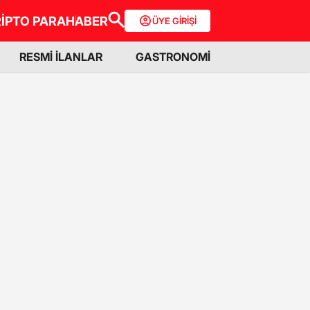
İPTO PARA
HABER
ÜYE GİRİŞİ
RESMİ İLANLAR
GASTRONOMİ