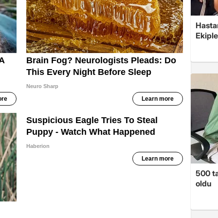
Hasta
Ekiple
500 ta
oldu