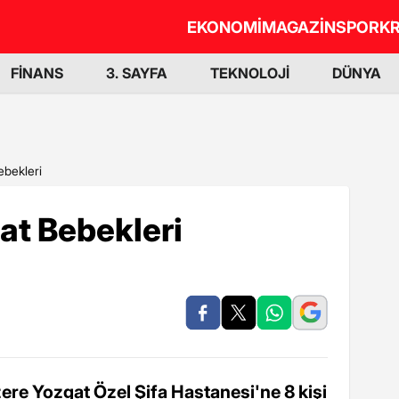
EKONOMİ
MAGAZİN
SPOR
KR
FİNANS
3. SAYFA
TEKNOLOJİ
DÜNYA
ebekleri
at Bebekleri
re Yozgat Özel Şifa Hastanesi'ne 8 kişi