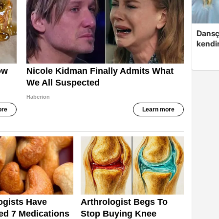
Dansç
kendin