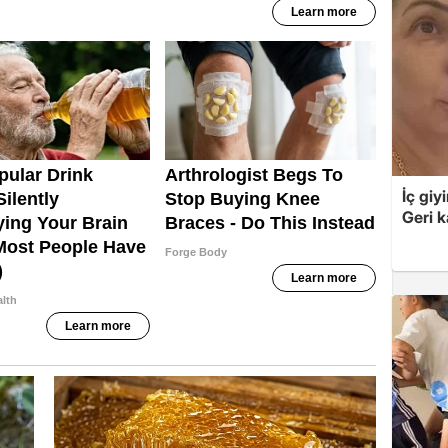
İç giy
Geri k