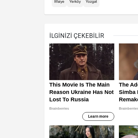
İtfaiye
Yerköy
Yozgat