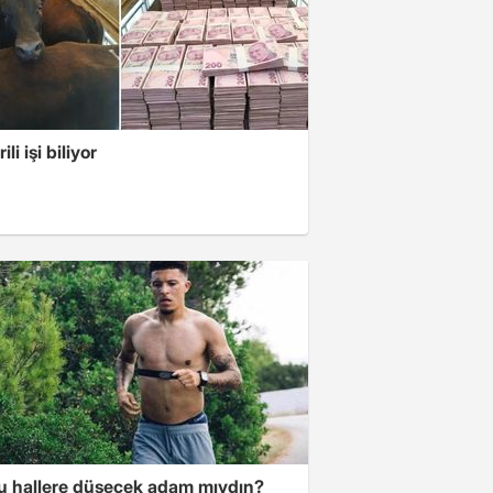
li işi biliyor
u hallere düşecek adam mıydın?