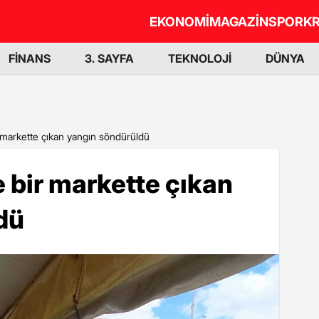
EKONOMİ
MAGAZİN
SPOR
KR
FİNANS
3. SAYFA
TEKNOLOJİ
DÜNYA
 markette çıkan yangın söndürüldü
 bir markette çıkan
dü