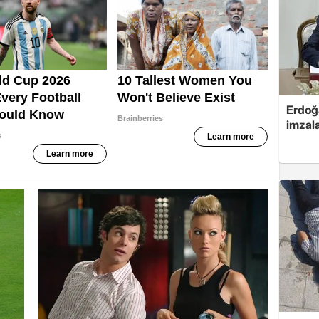
Erdoğa
imzal