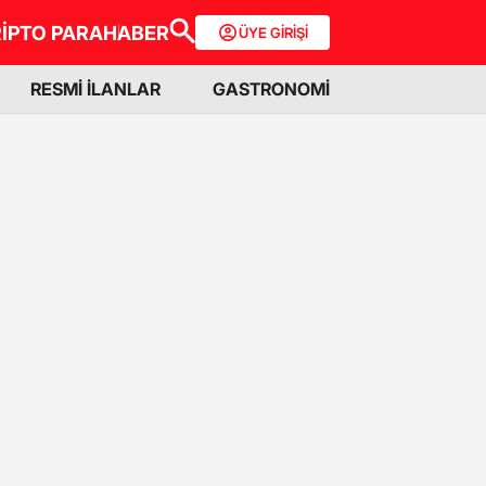
İPTO PARA
HABER
ÜYE GİRİŞİ
RESMİ İLANLAR
GASTRONOMİ