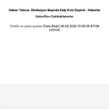
Haber: Yalova- Direksiyon Başında Kalp Krizi Geçirdi - Haberler
Haber
Son Dakika
Haberler
Gizlilik ve çerez ayarları
[Hata Bildir]
08.08.2026 13:36:06 #7.13#
.HCFOK.