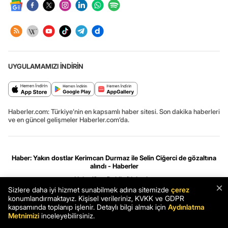
UYGULAMAMIZI İNDİRİN
Haberler.com: Türkiye’nin en kapsamlı haber sitesi. Son dakika haberleri
ve en güncel gelişmeler Haberler.com’da.
Haber: Yakın dostlar Kerimcan Durmaz ile Selin Ciğerci de gözaltına
alındı - Haberler
Haber
Son Dakika
Haberler
×
Sizlere daha iyi hizmet sunabilmek adına sitemizde
çerez
konumlandırmaktayız. Kişisel verileriniz, KVKK ve GDPR
Gizlilik ve çerez ayarları
[Hata Bildir]
08.08.2026 15:00:29 #.0.3#
kapsamında toplanıp işlenir. Detaylı bilgi almak için
Aydınlatma
.HCFOK.
Metnimizi
inceleyebilirsiniz.