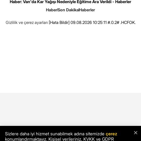
Haber: Van'da Kar Yağışı Nedeniyle Eğitime Ara Verildi - Haberler
Haber
Son Dakika
Haberler
Gizlilik ve çerez ayarları
[Hata Bildir]
09.08.2026 10:25:11 #.0.2# .HCFOK.
×
Sizlere daha iyi hizmet sunabilmek adına sitemizde
çerez
konumlandırmaktayız. Kişisel verileriniz, KVKK ve GDPR