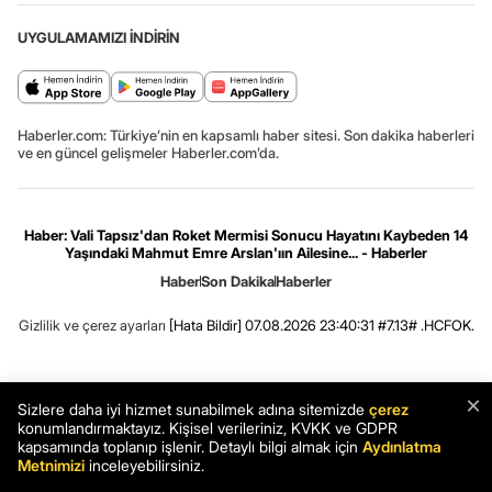
UYGULAMAMIZI İNDİRİN
Haberler.com: Türkiye’nin en kapsamlı haber sitesi. Son dakika haberleri
ve en güncel gelişmeler Haberler.com’da.
Haber: Vali Tapsız'dan Roket Mermisi Sonucu Hayatını Kaybeden 14
Yaşındaki Mahmut Emre Arslan'ıın Ailesine... - Haberler
Haber
Son Dakika
Haberler
Gizlilik ve çerez ayarları
[Hata Bildir]
07.08.2026 23:40:31 #7.13# .HCFOK.
×
Sizlere daha iyi hizmet sunabilmek adına sitemizde
çerez
konumlandırmaktayız. Kişisel verileriniz, KVKK ve GDPR
kapsamında toplanıp işlenir. Detaylı bilgi almak için
Aydınlatma
Metnimizi
inceleyebilirsiniz.