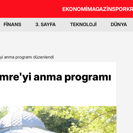
EKONOMİ
MAGAZİN
SPOR
KR
FİNANS
3. SAYFA
TEKNOLOJİ
DÜNYA
yi anma programı düzenlendi
mre'yi anma programı