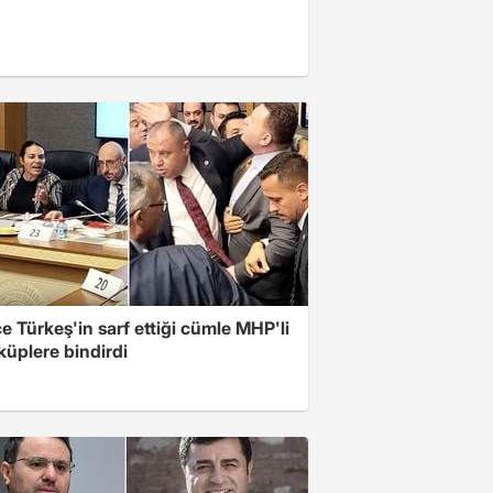
 Türkeş'in sarf ettiği cümle MHP'li
 küplere bindirdi