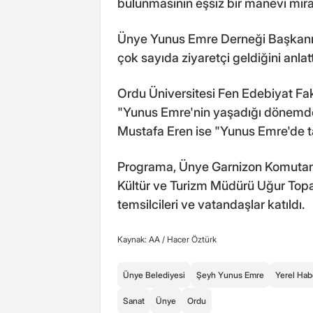
bulunmasının eşsiz bir manevi miras
Ünye Yunus Emre Derneği Başkanı Y
çok sayıda ziyaretçi geldiğini anlatt
Ordu Üniversitesi Fen Edebiyat Fa
"Yunus Emre'nin yaşadığı dönemde
Mustafa Eren ise "Yunus Emre'de t
Programa, Ünye Garnizon Komutanı
Kültür ve Turizm Müdürü Uğur Toparla
temsilcileri ve vatandaşlar katıldı.
Kaynak: AA /
Hacer Öztürk
Ünye Belediyesi
Şeyh Yunus Emre
Yerel Hab
Sanat
Ünye
Ordu