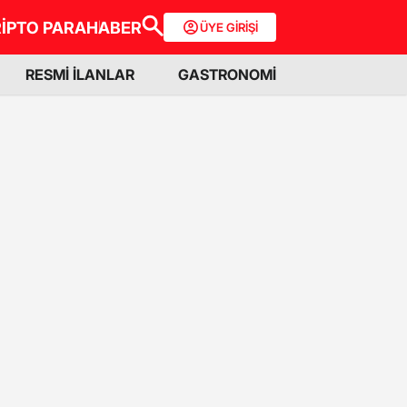
İPTO PARA
HABER
ÜYE GİRİŞİ
RESMİ İLANLAR
GASTRONOMİ