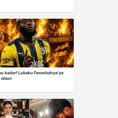
 bu kadar! Lukaku Fenerbahçe'ye
ı olsun