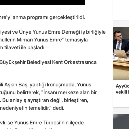
re'yi anma programı gerçekleştirildi.
yesi ve Ünye Yunus Emre Derneği iş birliğiyle
üllerin Mimarı Yunus Emre" temasıyla
tilaveti ile başladı.
 Büyükşehir Belediyesi Kent Orkestrasınca
li Aşkın Baş, yaptığı konuşmada, Yunus
Ayyüce
vekili
uttuğunu belirterek, "İnsanı merkeze alan bir
Bu anlayış ayrıştıran değil, birleştiren,
medeniyetin temelidir." dedi.
lı ise Yunus Emre Türbesi'nin ilçede