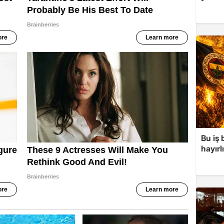
Bu iş
hayırl