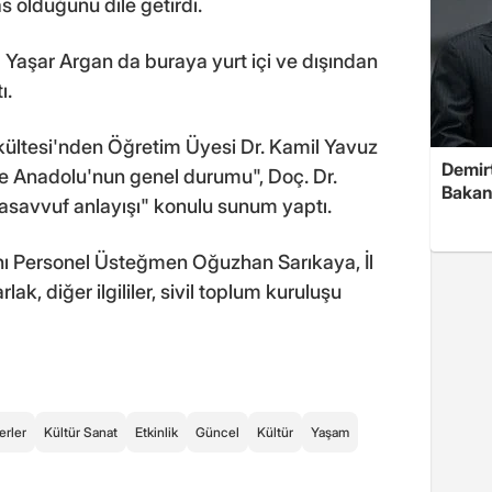
 olduğunu dile getirdi.
aşar Argan da buraya yurt içi ve dışından
ı.
kültesi'nden Öğretim Üyesi Dr. Kamil Yavuz
Demirt
 Anadolu'nun genel durumu", Doç. Dr.
Bakan
asavvuf anlayışı" konulu sunum yaptı.
 Personel Üsteğmen Oğuzhan Sarıkaya, İl
k, diğer ilgililer, sivil toplum kuruluşu
erler
Kültür Sanat
Etkinlik
Güncel
Kültür
Yaşam