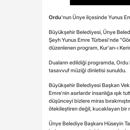
Ordu
'nun Ünye ilçesinde Yunus Em
Büyükşehir Belediyesi, Ünye Beledi
Şeyh Yunus Emre Türbesi'nde "Gön
düzenlenen program, Kur'an-ı Kerim 
Duaların edildiği programda, Ordu
tasavvuf müziği dinletisi sunuldu.
Büyükşehir Belediyesi Başkan Veki
Emre'nin asırlardır insanlığa ışık t
düşünceyi bizlere miras bırakmıştır. 
ötekileştiren değil, kucaklayan bir 
Ünye Belediye Başkanı Hüseyin Tav