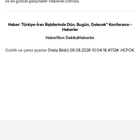
ve en güncel gelişmeler Haberler.com’da.
Haber: Türkiye-İran İlişkilerinde Dün, Bugün, Gelecek" Konferansı -
Haberler
Haber
Son Dakika
Haberler
Gizlilik ve çerez ayarları
[Hata Bildir]
09.08.2026 10:04:18 #7.12# .HCFOK.