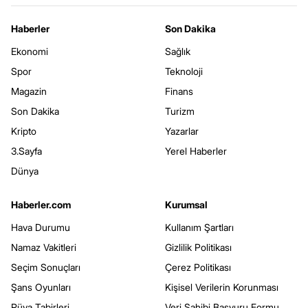
Haberler
Son Dakika
Ekonomi
Sağlık
Spor
Teknoloji
Magazin
Finans
Son Dakika
Turizm
Kripto
Yazarlar
3.Sayfa
Yerel Haberler
Dünya
Haberler.com
Kurumsal
Hava Durumu
Kullanım Şartları
Namaz Vakitleri
Gizlilik Politikası
Seçim Sonuçları
Çerez Politikası
Şans Oyunları
Kişisel Verilerin Korunması
Rüya Tabirleri
Veri Sahibi Başvuru Formu