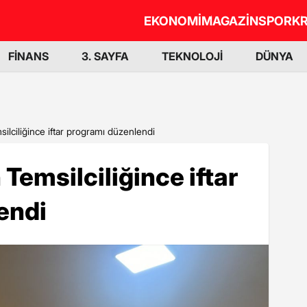
EKONOMİ
MAGAZİN
SPOR
KR
FİNANS
3. SAYFA
TEKNOLOJİ
DÜNYA
ciliğince iftar programı düzenlendi
emsilciliğince iftar
endi