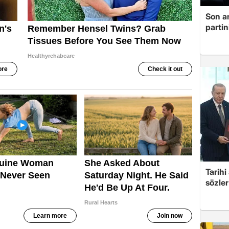
Son a
partin
Tarih
sözler