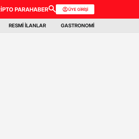
İPTO PARA
HABER
ÜYE GİRİŞİ
RESMİ İLANLAR
GASTRONOMİ