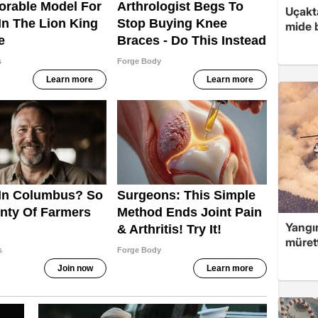
Uçakta
mide b
Yangın
müret