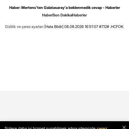
Haber: Mertens'ten Galatasaray'a beklenmedik cevap - Haberler
Haber
Son Dakika
Haberler
Gizlilik ve çerez ayarları
[Hata Bildir]
08.08.2026 16:51:07 #7.12# .HCFOK.
×
Sizlere daha iyi hizmet sunabilmek adına sitemizde
çerez