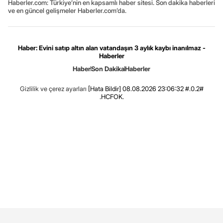
Haberler.com: Türkiye’nin en kapsamlı haber sitesi. Son dakika haberleri
ve en güncel gelişmeler Haberler.com’da.
Haber: Evini satıp altın alan vatandaşın 3 aylık kaybı inanılmaz -
Haberler
Haber
Son Dakika
Haberler
Gizlilik ve çerez ayarları
[Hata Bildir]
08.08.2026 23:06:32 #.0.2#
.HCFOK.