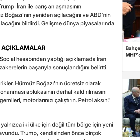
 Trump, İran ile barış anlaşmasının
 Boğazı'nın yeniden açılacağını ve ABD'nin
ılacağını bildirdi. Gelişme dünya piyasalarında
İ AÇIKLAMALAR
Bahçel
MHP'de
Social hesabından yaptığı açıklamada İran
akerelerin başarıyla sonuçlandığını belirtti.
ikler. Hürmüz Boğazı'nın ücretsiz olarak
nanması ablukasının derhal kaldırılmasını
ileri, motorlarınızı çalıştırın. Petrol aksın."
alnızca iki ülke için değil tüm bölge için yeni
savundu. Trump, kendisinden önce birçok