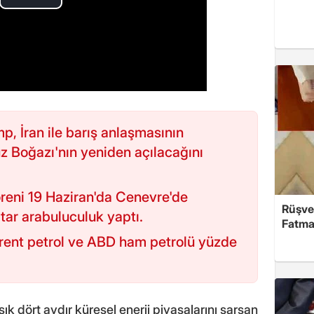
, İran ile barış anlaşmasının
 Boğazı'nın yeniden açılacağını
reni 19 Haziran'da Cenevre'de
Rüşve
tar arabuluculuk yaptı.
Fatma,
rent petrol ve ABD ham petrolü yüzde
k dört aydır küresel enerji piyasalarını sarsan