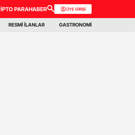
İPTO PARA
HABER
ÜYE GİRİŞİ
RESMİ İLANLAR
GASTRONOMİ