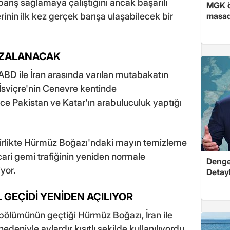
barış sağlamaya çalıştığını ancak başarılı
MGK ön
erinin ilk kez gerçek barışa ulaşabilecek bir
masad
MZALANACAK
 ABD ile İran arasında varılan mutabakatın
 İsviçre'nin Cenevre kentinde
ece Pakistan ve Katar'ın arabuluculuk yaptığı
irlikte Hürmüz Boğazı'ndaki mayın temizleme
icari gemi trafiğinin yeniden normale
Dengel
yor.
Detayl
 GEÇİDİ YENİDEN AÇILIYOR
r bölümünün geçtiği Hürmüz Boğazı, İran ile
eniyle aylardır kısıtlı şekilde kullanılıyordu.