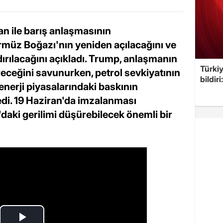
n ile barış anlaşmasının
müz Boğazı'nın yeniden açılacağını ve
ırılacağını açıkladı. Trump, anlaşmanın
Türkiy
receğini savunurken, petrol sevkiyatının
bildir
nerji piyasalarındaki baskının
edi. 19 Haziran'da imzalanması
daki gerilimi düşürebilecek önemli bir