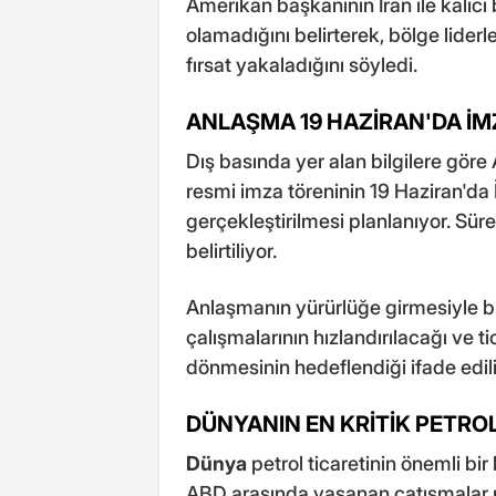
Amerikan başkanının İran ile kalıcı 
olamadığını belirterek, bölge liderl
fırsat yakaladığını söyledi.
ANLAŞMA 19 HAZİRAN'DA İ
Dış basında yer alan bilgilere göre
resmi imza töreninin 19 Haziran'da
gerçekleştirilmesi planlanıyor. Sür
belirtiliyor.
Anlaşmanın yürürlüğe girmesiyle b
çalışmalarının hızlandırılacağı ve t
dönmesinin hedeflendiği ifade edili
DÜNYANIN EN KRİTİK PETROL
Dünya
petrol ticaretinin önemli bi
ABD arasında yaşanan çatışmalar ned