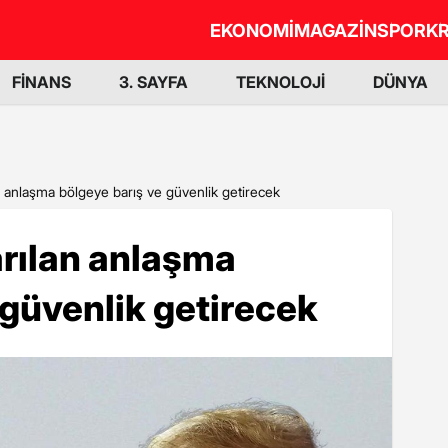
EKONOMİ
MAGAZİN
SPOR
KR
FİNANS
3. SAYFA
TEKNOLOJİ
DÜNYA
an anlaşma bölgeye barış ve güvenlik getirecek
arılan anlaşma
 güvenlik getirecek