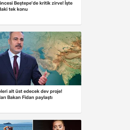
cesi Beştepe'de kritik zirve! İşte
aki tek konu
eri alt üst edecek dev proje!
arı Bakan Fidan paylaştı