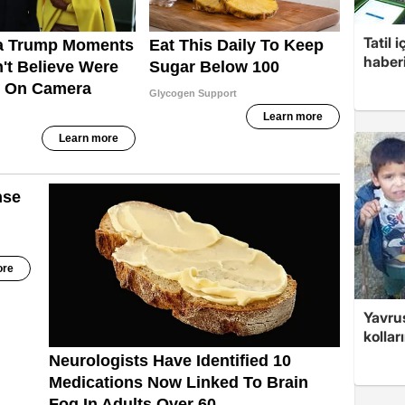
Tatil 
haberi
Yavrus
kolları