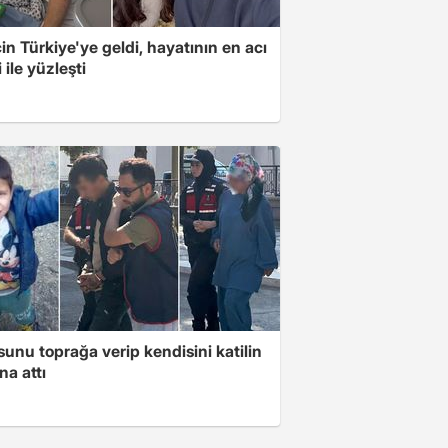
için Türkiye'ye geldi, hayatının en acı
 ile yüzleşti
unu toprağa verip kendisini katilin
na attı