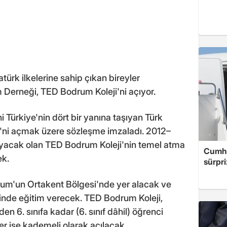
ürk ilkelerine sahip çıkan bireyler
 Derneği, TED Bodrum Koleji'ni açıyor.
i Türkiye'nin dört bir yanına taşıyan Türk
'ni açmak üzere sözleşme imzaladı. 2012–
ayacak olan TED Bodrum Koleji'nin temel atma
Cumhu
ek.
sürpri
m'un Ortakent Bölgesi'nde yer alacak ve
inde eğitim verecek. TED Bodrum Koleji,
en 6. sınıfa kadar (6. sınıf dâhil) öğrenci
ler ise kademeli olarak açılacak.