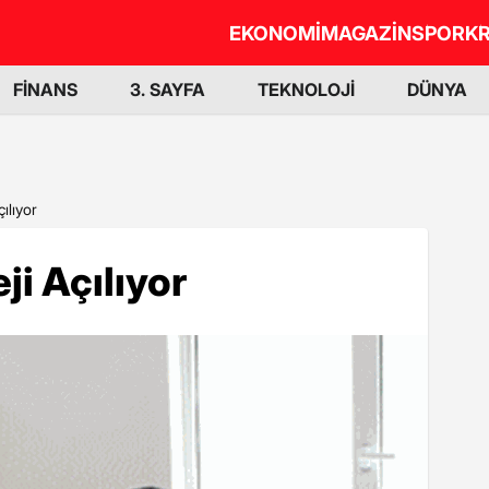
EKONOMİ
MAGAZİN
SPOR
KR
FİNANS
3. SAYFA
TEKNOLOJİ
DÜNYA
ılıyor
i Açılıyor