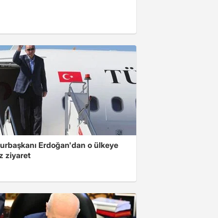
rbaşkanı Erdoğan'dan o ülkeye
z ziyaret