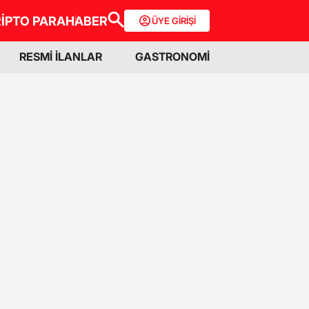
İPTO PARA
HABER
ÜYE GİRİŞİ
RESMİ İLANLAR
GASTRONOMİ