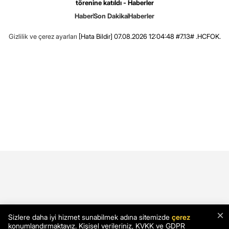
törenine katıldı - Haberler
Haber
Son Dakika
Haberler
Gizlilik ve çerez ayarları
[Hata Bildir]
07.08.2026 12:04:48 #7.13# .HCFOK.
×
Sizlere daha iyi hizmet sunabilmek adına sitemizde
çerez
konumlandırmaktayız. Kişisel verileriniz, KVKK ve GDPR